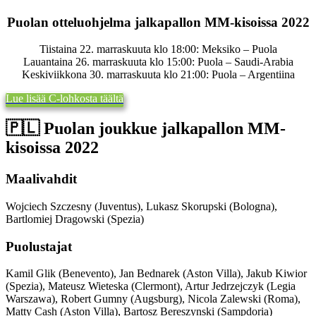
Puolan otteluohjelma jalkapallon MM-kisoissa 2022
Tiistaina 22. marraskuuta klo 18:00: Meksiko – Puola
Lauantaina 26. marraskuuta klo 15:00: Puola – Saudi-Arabia
Keskiviikkona 30. marraskuuta klo 21:00: Puola – Argentiina
Lue lisää C-lohkosta täältä
🇵🇱​ Puolan joukkue jalkapallon MM-
kisoissa 2022
Maalivahdit
Wojciech Szczesny (Juventus), Lukasz Skorupski (Bologna),
Bartlomiej Dragowski (Spezia)
Puolustajat
Kamil Glik (Benevento), Jan Bednarek (Aston Villa), Jakub Kiwior
(Spezia), Mateusz Wieteska (Clermont), Artur Jedrzejczyk (Legia
Warszawa), Robert Gumny (Augsburg), Nicola Zalewski (Roma),
Matty Cash (Aston Villa), Bartosz Bereszynski (Sampdoria)