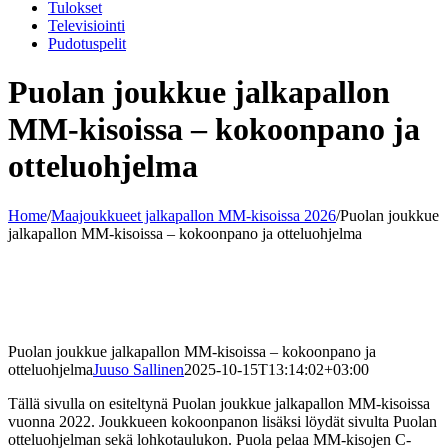
Tulokset
Televisiointi
Pudotuspelit
Puolan joukkue jalkapallon
MM-kisoissa – kokoonpano ja
otteluohjelma
Home
/
Maajoukkueet jalkapallon MM-kisoissa 2026
/
Puolan joukkue
jalkapallon MM-kisoissa – kokoonpano ja otteluohjelma
Puolan joukkue jalkapallon MM-kisoissa – kokoonpano ja
otteluohjelma
Juuso Sallinen
2025-10-15T13:14:02+03:00
Tällä sivulla on esiteltynä Puolan joukkue jalkapallon MM-kisoissa
vuonna 2022. Joukkueen kokoonpanon lisäksi löydät sivulta Puolan
otteluohjelman sekä lohkotaulukon. Puola pelaa MM-kisojen C-