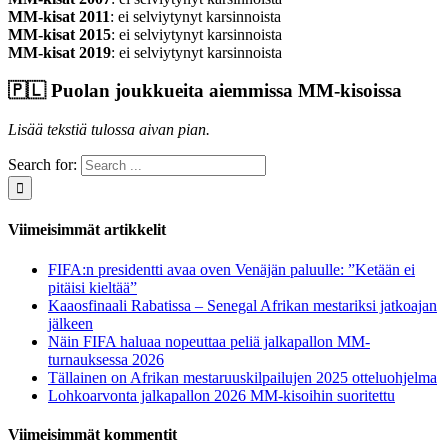
MM-kisat 2011
: ei selviytynyt karsinnoista
MM-kisat 2015
: ei selviytynyt karsinnoista
MM-kisat 2019
: ei selviytynyt karsinnoista
🇵🇱​ Puolan joukkueita aiemmissa MM-kisoissa
Lisää tekstiä tulossa aivan pian.
Search for:
Viimeisimmät artikkelit
FIFA:n presidentti avaa oven Venäjän paluulle: ”Ketään ei
pitäisi kieltää”
Kaaosfinaali Rabatissa – Senegal Afrikan mestariksi jatkoajan
jälkeen
Näin FIFA haluaa nopeuttaa peliä jalkapallon MM-
turnauksessa 2026
Tällainen on Afrikan mestaruuskilpailujen 2025 otteluohjelma
Lohkoarvonta jalkapallon 2026 MM-kisoihin suoritettu
Viimeisimmät kommentit