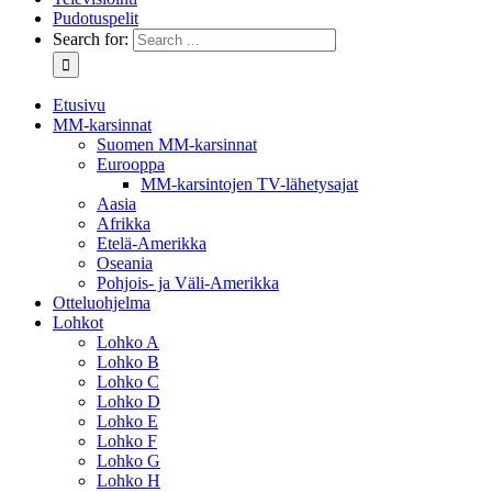
Pudotuspelit
Search for:
Etusivu
MM-karsinnat
Suomen MM-karsinnat
Eurooppa
MM-karsintojen TV-lähetysajat
Aasia
Afrikka
Etelä-Amerikka
Oseania
Pohjois- ja Väli-Amerikka
Otteluohjelma
Lohkot
Lohko A
Lohko B
Lohko C
Lohko D
Lohko E
Lohko F
Lohko G
Lohko H