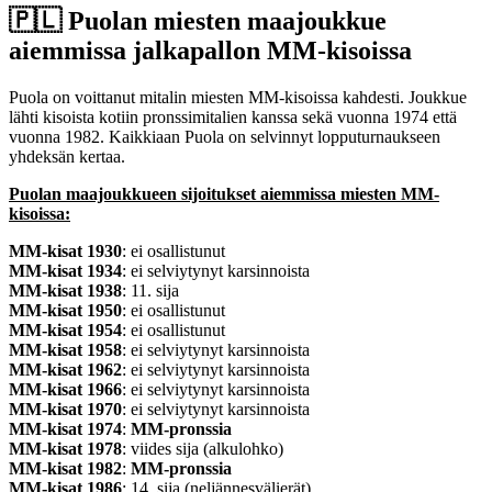
🇵🇱​ Puolan miesten maajoukkue
aiemmissa jalkapallon MM-kisoissa
Puola on voittanut mitalin miesten MM-kisoissa kahdesti. Joukkue
lähti kisoista kotiin pronssimitalien kanssa sekä vuonna 1974 että
vuonna 1982. Kaikkiaan Puola on selvinnyt lopputurnaukseen
yhdeksän kertaa.
Puolan maajoukkueen sijoitukset aiemmissa miesten MM-
kisoissa:
MM-kisat 1930
: ei osallistunut
MM-kisat 1934
: ei selviytynyt karsinnoista
MM-kisat 1938
: 11. sija
MM-kisat 1950
: ei osallistunut
MM-kisat 1954
: ei osallistunut
MM-kisat 1958
: ei selviytynyt karsinnoista
MM-kisat 1962
: ei selviytynyt karsinnoista
MM-kisat 1966
: ei selviytynyt karsinnoista
MM-kisat 1970
: ei selviytynyt karsinnoista
MM-kisat 1974
:
MM-pronssia
MM-kisat 1978
: viides sija (alkulohko)
MM-kisat 1982
:
MM-pronssia
MM-kisat 1986
: 14. sija (neljännesvälierät)