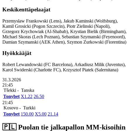
Keskikenttäpelaajat
Przemyslaw Frankowski (Lens), Jakub Kaminski (Wolfsburg),
Kamil Grosicki (Pogon Szczecin), Piotr Zielinski (Napoli),
Grzegorz Krychowiak (Al-Shabab), Krystian Bielik (Birmingham),
Michael Skoras (Lech Poznan), Sebastian Szymanski (Feyenoord),
Damian Szymanski (AEK Athen), Szymon Zurkowski (Fiorentina)
Hyökkääjät
Robert Lewandowski (FC Barcelona), Arkadiusz Milik (Juventus),
Karol Swiderski (Charlotte FC), Krzysztof Piatek (Salernitana)
31.3.2026
21:45
Tšekki -
Tanska
Tonybet
X
1.22
2
6.50
21:45
Kosovo -
Turkki
Tonybet
1
50.00
X
5.00
2
1.14
🇵🇱​ Puolan tie jalkapallon MM-kisoihin