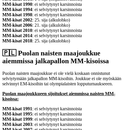
MM-kisat 1990
: ei selviytynyt karsinnoista
MM-kisat 1994
: ei selviytynyt karsinnoista
MM-kisat 1998
: ei selviytynyt karsinnoista
MM-kisat 2002
: 25. sija (alkulohko)
MM-kisat 2006
: 21. sija (alkulohko)
MM-kisat 2010
: ei selviytynyt karsinnoista
MM-kisat 2014
: ei selviytynyt karsinnoista
MM-kisat 2018
: 25. sija (alkulohko)
🇵🇱​ Puolan naisten maajoukkue
aiemmissa jalkapallon MM-kisoissa
Puolan naisten maajoukkue ei ole vielä koskaan onnistunut
selviytymään jalkapallon MM-kisoihin. Joukkue ei ole myöskään
selvinnyt EM-kisoihin tai olympialaisten lopputurnaukseeen.
Puolan maajoukkueen sijoitukset aiemmissa naisten MM-
kisoissa:
MM-kisat 1991
: ei selviytynyt karsinnoista
MM-kisat 1995
: ei selviytynyt karsinnoista
MM-kisat 1999
: ei selviytynyt karsinnoista
MM-kisat 2003
: ei selviytynyt karsinnoista
MM-kisat 2007
: ei selviytynyt karsinnoista