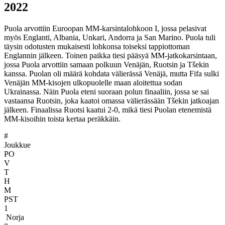
2022
Puola arvottiin Euroopan MM-karsintalohkoon I, jossa pelasivat
myös Englanti, Albania, Unkari, Andorra ja San Marino. Puola tuli
täysin odotusten mukaisesti lohkonsa toiseksi tappiottoman
Englannin jälkeen. Toinen paikka tiesi pääsyä MM-jatkokarsintaan,
jossa Puola arvottiin samaan polkuun Venäjän, Ruotsin ja Tšekin
kanssa. Puolan oli määrä kohdata välierässä Venäjä, mutta Fifa sulki
Venäjän MM-kisojen ulkopuolelle maan aloitettua sodan
Ukrainassa. Näin Puola eteni suoraan polun finaaliin, jossa se sai
vastaansa Ruotsin, joka kaatoi omassa välierässään Tšekin jatkoajan
jälkeen. Finaalissa Ruotsi kaatui 2-0, mikä tiesi Puolan etenemistä
MM-kisoihin toista kertaa peräkkäin.
#
Joukkue
PO
V
T
H
M
PST
1
Norja