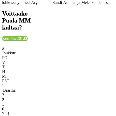
lohkossa yhdessä Argentiinan, Saudi-Arabian ja Meksikon kanssa.
Voittaako
Puola MM-
kultaa?
Kerroin: 201.00
#
Joukkue
PO
V
T
H
M
PST
1
Brasilia
3
2
1
0
7 - 1