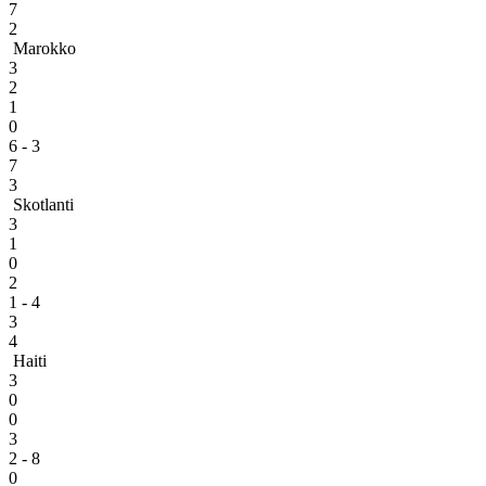
7
2
Marokko
3
2
1
0
6 - 3
7
3
Skotlanti
3
1
0
2
1 - 4
3
4
Haiti
3
0
0
3
2 - 8
0