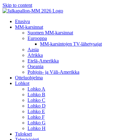
Skip to content
Etusivu
MM-karsinnat
Suomen MM-karsinnat
Eurooppa
MM-karsintojen TV-lähetysajat
Aasia
Afrikka
Etelä-Amerikka
Oseania
Pohjois- ja Väli-Amerikka
Otteluohjelma
Lohkot
Lohko A
Lohko B
Lohko C
Lohko D
Lohko E
Lohko F
Lohko G
Lohko H
Tulokset
Televisiointi