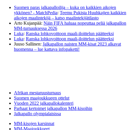
Suomen paras jalkapalloilija – kuka on kaikkien aikojen
ykkönen? - MatchPedia
:
Teemu Pukista Huuhkajien kaikkien
aikojen maalintekijä – katso maalintekijätilasto
Arto Kujanpää
:
Näin FIFA haluaa nopeuttaa peliä jalkapallon
MM-turnauksessa 2026
Luka
:
Ranska lohkovoittoon maali-iloittelun päätteeksi
Luka
:
Ranska lohkovoittoon maali-iloittelun päätteeksi
Juuso Sallinen
:
Jalkapallon naisten MM-kisat 2023 alkavat
huomenna – lue kattava infopaketti!
Afrikan mestaruusturnaus
Suomen maajoukkueen ottelut
Vuoden 2022 jalkapallokalenteri
Parhaat kertoimet jalkapallon MM-kisoihin
Jalkapallo olympialaisissa
MM-kisojen karsinnat
MM-Maajoukkueet