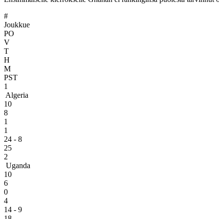
#
Joukkue
PO
V
T
H
M
PST
1
Algeria
10
8
1
1
24 - 8
25
2
Uganda
10
6
0
4
14 - 9
18