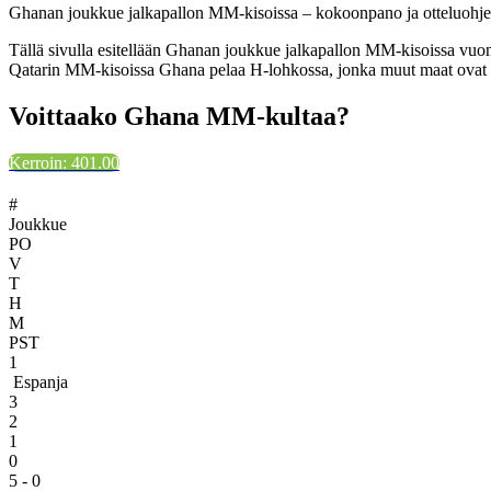
Ghanan joukkue jalkapallon MM-kisoissa – kokoonpano ja otteluohj
Tällä sivulla esitellään Ghanan joukkue jalkapallon MM-kisoissa vu
Qatarin MM-kisoissa Ghana pelaa H-lohkossa, jonka muut maat ovat U
Voittaako Ghana MM-kultaa?
Kerroin: 401.00
#
Joukkue
PO
V
T
H
M
PST
1
Espanja
3
2
1
0
5 - 0