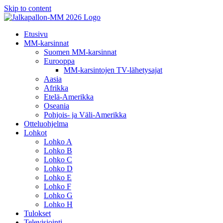
Skip to content
Etusivu
MM-karsinnat
Suomen MM-karsinnat
Eurooppa
MM-karsintojen TV-lähetysajat
Aasia
Afrikka
Etelä-Amerikka
Oseania
Pohjois- ja Väli-Amerikka
Otteluohjelma
Lohkot
Lohko A
Lohko B
Lohko C
Lohko D
Lohko E
Lohko F
Lohko G
Lohko H
Tulokset
Televisiointi