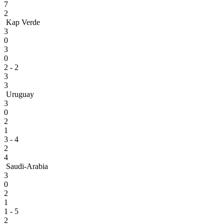
7
2
Kap Verde
3
0
3
0
2 - 2
3
3
Uruguay
3
0
2
1
3 - 4
2
4
Saudi-Arabia
3
0
2
1
1 - 5
2