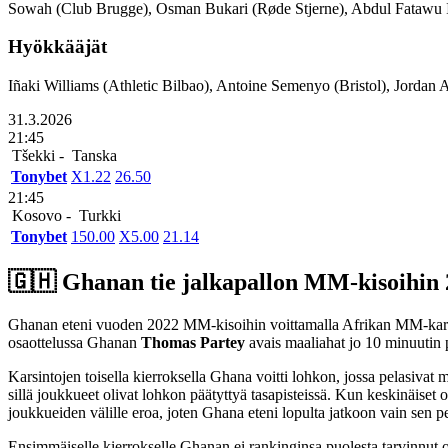
Sowah (Club Brugge), Osman Bukari (Røde Stjerne), Abdul Fatawu 
Hyökkääjät
Iñaki Williams (Athletic Bilbao), Antoine Semenyo (Bristol), Jordan 
31.3.2026
21:45
Tšekki -
Tanska
Tonybet
X
1.22
2
6.50
21:45
Kosovo -
Turkki
Tonybet
1
50.00
X
5.00
2
1.14
🇬🇭​ Ghanan tie jalkapallon MM-kisoihin
Ghanan eteni vuoden 2022 MM-kisoihin voittamalla Afrikan MM-karsint
osaottelussa Ghanan
Thomas Partey
avais maaliahat jo 10 minuutin p
Karsintojen toisella kierroksella Ghana voitti lohkon, jossa pelasiv
sillä joukkueet olivat lohkon päätyttyä tasapisteissä. Kun keskinäiset
joukkueiden välille eroa, joten Ghana eteni lopulta jatkoon vain sen 
Ensimmäiselle kierrokselle Ghanan ei rankinginsa puolesta tarvinnut os