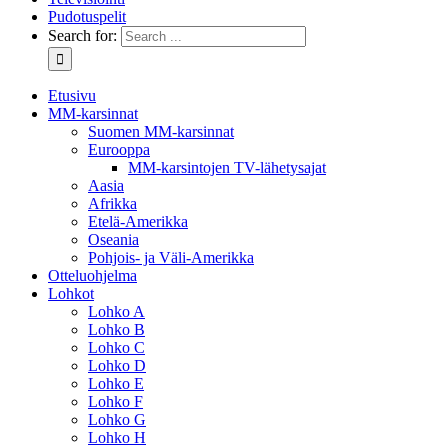
Pudotuspelit
Search for:
Etusivu
MM-karsinnat
Suomen MM-karsinnat
Eurooppa
MM-karsintojen TV-lähetysajat
Aasia
Afrikka
Etelä-Amerikka
Oseania
Pohjois- ja Väli-Amerikka
Otteluohjelma
Lohkot
Lohko A
Lohko B
Lohko C
Lohko D
Lohko E
Lohko F
Lohko G
Lohko H