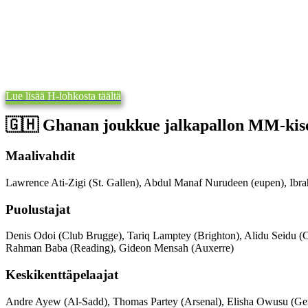
Lue lisää H-lohkosta täältä
🇬🇭​ Ghanan joukkue jalkapallon MM-kiso
Maalivahdit
Lawrence Ati-Zigi (St. Gallen), Abdul Manaf Nurudeen (eupen), Ibr
Puolustajat
Denis Odoi (Club Brugge), Tariq Lamptey (Brighton), Alidu Seidu (
Rahman Baba (Reading), Gideon Mensah (Auxerre)
Keskikenttäpelaajat
Andre Ayew (Al-Sadd), Thomas Partey (Arsenal), Elisha Owusu (Gen