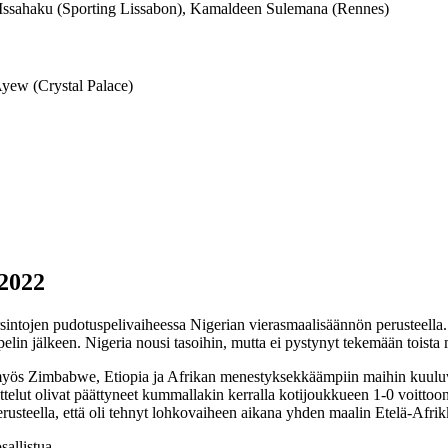
Issahaku (Sporting Lissabon), Kamaldeen Sulemana (Rennes)
Ayew (Crystal Palace)
 2022
ojen pudotuspelivaiheessa Nigerian vierasmaalisäännön perusteella. K
elin jälkeen. Nigeria nousi tasoihin, mutta ei pystynyt tekemään toista m
at myös Zimbabwe, Etiopia ja Afrikan menestyksekkäämpiin maihin kuuluva
 ottelut olivat päättyneet kummallakin kerralla kotijoukkueen 1-0 voitto
perusteella, että oli tehnyt lohkovaiheen aikana yhden maalin Etelä-Af
allistua.