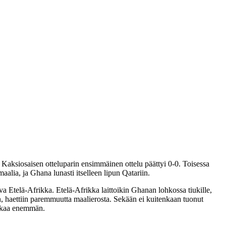
aksiosaisen otteluparin ensimmäinen ottelu päättyi 0-0. Toisessa
aalia, ja Ghana lunasti itselleen lipun Qatariin.
 Etelä-Afrikka. Etelä-Afrikka laittoikin Ghanan lohkossa tiukille,
on, haettiin paremmuutta maalierosta. Sekään ei kuitenkaan tuonut
rikkaa enemmän.