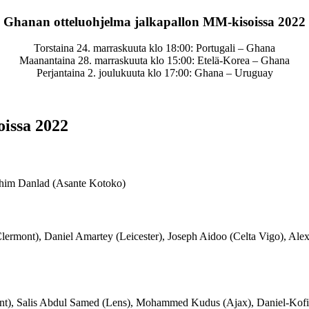
Ghanan otteluohjelma jalkapallon MM-kisoissa 2022
Torstaina 24. marraskuuta klo 18:00: Portugali – Ghana
Maanantaina 28. marraskuuta klo 15:00: Etelä-Korea – Ghana
Perjantaina 2. joulukuuta klo 17:00: Ghana – Uruguay
issa 2022
ahim Danlad (Asante Kotoko)
Clermont), Daniel Amartey (Leicester), Joseph Aidoo (Celta Vigo), A
t), Salis Abdul Samed (Lens), Mohammed Kudus (Ajax), Daniel-Kofi K