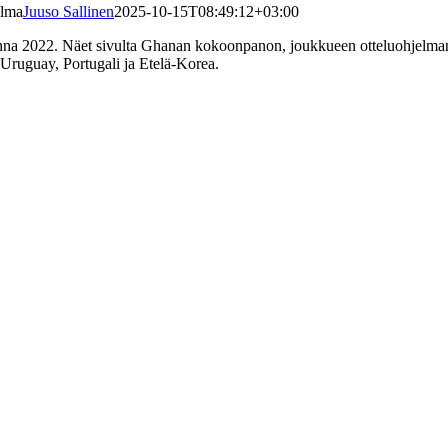
elma
Juuso Sallinen
2025-10-15T08:49:12+03:00
onna 2022. Näet sivulta Ghanan kokoonpanon, joukkueen otteluohjelma
ruguay, Portugali ja Etelä-Korea.