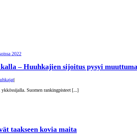
ikalla – Huuhkajien sijoitus pysyi muuttu
uhkajat
|
ykkössijalla. Suomen rankingpisteet [...]
vät taakseen kovia maita