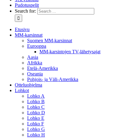
Pudotuspelit
Search for:
Etusivu
MM-karsinnat
Suomen MM-karsinnat
Eurooppa
MM-karsintojen TV-lähetysajat
Aasia
Afrikka
Etelä-Amerikka
Oseania
Pohjois- ja Väli-Amerikka
Otteluohjelma
Lohkot
Lohko A
Lohko B
Lohko C
Lohko D
Lohko E
Lohko F
Lohko G
Lohko H