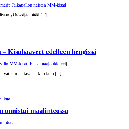
marit
,
Jalkapallon naisten MM-kisat
|
stan ykkössijaa pitää [...]
– Kisahaaveet edelleen hengissä
salin MM-kisat
,
Futsalmaajoukkueet
|
t karulla tavalla, kun lajin [...]
n onnistui maalinteossa
uuhkajat
|