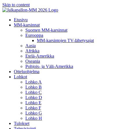
Skip to content
Etusivu
MM-karsinnat
Suomen MM-karsinnat
Eurooppa
MM-karsintojen TV-lähetysajat
Aasia
Afrikka
Etelä-Amerikka
Oseania
Pohjois- ja Väli-Amerikka
Otteluohjelma
Lohkot
Lohko A
Lohko B
Lohko C
Lohko D
Lohko E
Lohko F
Lohko G
Lohko H
Tulokset
Televisiointi