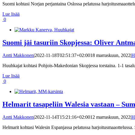
Suomi kohtasi Norjan perjantaina Oslossa pelatussa harjoitusmaaotteluss
Lue lisää
0
Suomi jäi tasuriin Skopjessa: Oliver Antm
Antti Makkonen
|
2022-11-18T02:51:37+02:00
18 marraskuun, 2022
|
H
Huuhkajat kohtasi Pohjois-Makedonian Skopjessa torstaina. 1-1 tasaluk
Lue lisää
0
Helmarit tasapeliin Walesia vastaan – Sum
Antti Makkonen
|
2022-11-14T15:21:16+02:00
12 marraskuun, 2022
|
H
Helmarit kohtasi Walesin Espanjassa pelatussa harjoitusmaaottelussa. S