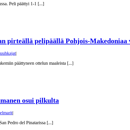
a. Peli päättyi 1-1 [...]
an pirteällä pelipäällä Pohjois-Makedoniaa 
uuhkajat
|
emiin päättyneen ottelun maaleista [...]
manen osui pilkulta
elmarit
|
an Pedro del Pinatarissa [...]