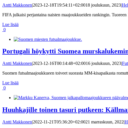
Antti Makkonen
|
2023-12-18T19:54:11+02:00
18 joulukuun, 2023
|
Hel
FIFA julkaisi perjantaina naisten maajoukkueiden rankingin. Tuoreen li
Lue lisää
0
Portugali höykytti Suomea murskalukemin 
Antti Makkonen
|
2023-12-16T00:14:48+02:00
16 joulukuun, 2023
|
Fut
Suomen futsalmaajoukkueen toiveet suorasta MM-kisapaikasta romuttuiva
Lue lisää
0
Huuhkajille toinen tasuri putkeen: Källma
Antti Makkonen
|
2022-11-21T05:36:20+02:00
21 marraskuun, 2022
|
H