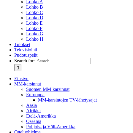
Lohko A
Lohko B
Lohko C
Lohko D
Lohko E
Lohko F
Lohko G
Lohko H
Tulokset
Televisiointi
Pudotuspelit
Search for:
Etusivu
MM-karsinnat
Suomen MM-karsinnat
Eurooppa
MM-karsintojen TV-lähetysajat
Aasia
Afrikka
Etelä-Amerikka
Oseania
Pohjois- ja Väli-Amerikka
Otteluohjelma