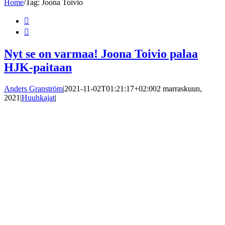
Home
/
Tag:
Joona Toivio


Nyt se on varmaa! Joona Toivio palaa
HJK-paitaan
Anders Granström
|
2021-11-02T01:21:17+02:00
2 marraskuun,
2021
|
Huuhkajat
|
Kuva: Bildbyrån Joona Toivion siirtyminen HJK:n paitaan ensi
kaudeksi on [...]
Lue lisää
0


HJK tekemässä valtavan kaappauksen –
Joona Toivio siirtymässä Helsinkiin?