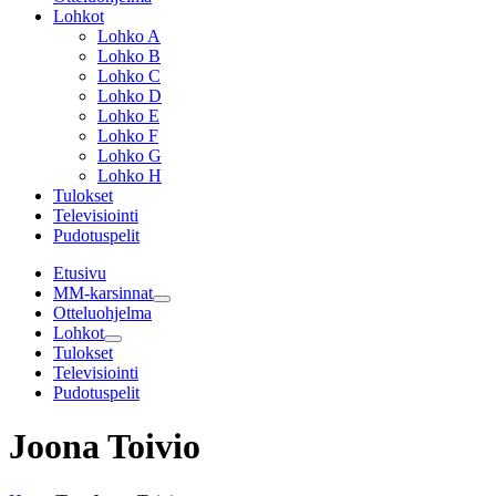
Lohkot
Lohko A
Lohko B
Lohko C
Lohko D
Lohko E
Lohko F
Lohko G
Lohko H
Tulokset
Televisiointi
Pudotuspelit
Etusivu
MM-karsinnat
Otteluohjelma
Lohkot
Tulokset
Televisiointi
Pudotuspelit
Joona Toivio