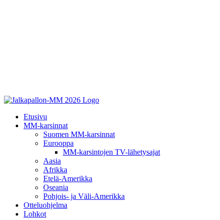
Etusivu
MM-karsinnat
Suomen MM-karsinnat
Eurooppa
MM-karsintojen TV-lähetysajat
Aasia
Afrikka
Etelä-Amerikka
Oseania
Pohjois- ja Väli-Amerikka
Otteluohjelma
Lohkot