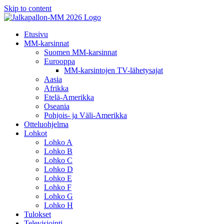
Skip to content
Etusivu
MM-karsinnat
Suomen MM-karsinnat
Eurooppa
MM-karsintojen TV-lähetysajat
Aasia
Afrikka
Etelä-Amerikka
Oseania
Pohjois- ja Väli-Amerikka
Otteluohjelma
Lohkot
Lohko A
Lohko B
Lohko C
Lohko D
Lohko E
Lohko F
Lohko G
Lohko H
Tulokset
Televisiointi