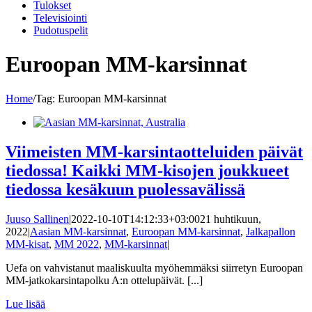
Tulokset
Televisiointi
Pudotuspelit
Euroopan MM-karsinnat
Home
/
Tag:
Euroopan MM-karsinnat
Viimeisten MM-karsintaotteluiden päivät
tiedossa! Kaikki MM-kisojen joukkueet
tiedossa kesäkuun puolessavälissä
Juuso Sallinen
|
2022-10-10T14:12:33+03:00
21 huhtikuun,
2022
|
Aasian MM-karsinnat
,
Euroopan MM-karsinnat
,
Jalkapallon
MM-kisat
,
MM 2022
,
MM-karsinnat
|
Uefa on vahvistanut maaliskuulta myöhemmäksi siirretyn Euroopan
MM-jatkokarsintapolku A:n ottelupäivät. [...]
Lue lisää