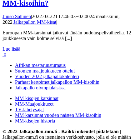
MM-kisoihin?
Juuso Sallinen
|
2022-03-22T17:46:03+02:00
24 maaliskuun,
2022
|
Jalkapallon MM-kisat
|
Euroopan MM-karsinnat jatkuvat tänään pudotuspelivaiheella. 12
joukkueesta vain kolme selviää [...]
Lue lisää
0
Afrikan mestaruusturnaus
Suomen maajoukkueen ottelut
Vuoden 2022 jalkapallokalenteri
Parhaat kertoimet jalkapallon MM-kisoihin
Jalkapallo olympialaisissa
MM-kisojen karsinnat
MM-Maajoukkueet
TV-lähetysajat
MM-karsinnat vuoden naisten MM-kisoihin
MM-kisojen historia
© 2022 Jalkapallon-mm.fi - Kaikki oikeudet pidätetään
|
Jalkapallon-mm.fi on itsenäinen verkkosivusto, jolla ei ole mitään