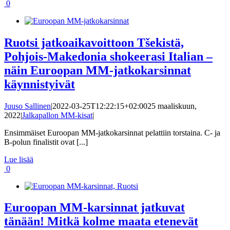
0
Ruotsi jatkoaikavoittoon Tšekistä,
Pohjois-Makedonia shokeerasi Italian –
näin Euroopan MM-jatkokarsinnat
käynnistyivät
Juuso Sallinen
|
2022-03-25T12:22:15+02:00
25 maaliskuun,
2022
|
Jalkapallon MM-kisat
|
Ensimmäiset Euroopan MM-jatkokarsinnat pelattiin torstaina. C- ja
B-polun finalistit ovat [...]
Lue lisää
0
Euroopan MM-karsinnat jatkuvat
tänään! Mitkä kolme maata etenevät