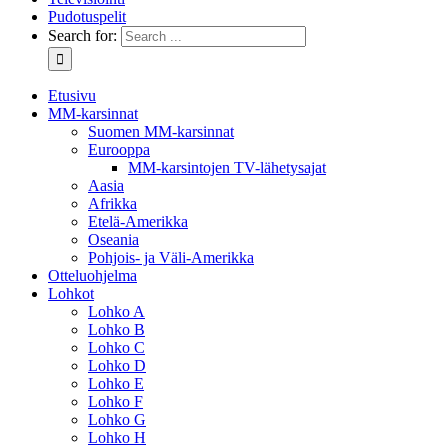
Pudotuspelit
Search for:
Etusivu
MM-karsinnat
Suomen MM-karsinnat
Eurooppa
MM-karsintojen TV-lähetysajat
Aasia
Afrikka
Etelä-Amerikka
Oseania
Pohjois- ja Väli-Amerikka
Otteluohjelma
Lohkot
Lohko A
Lohko B
Lohko C
Lohko D
Lohko E
Lohko F
Lohko G
Lohko H