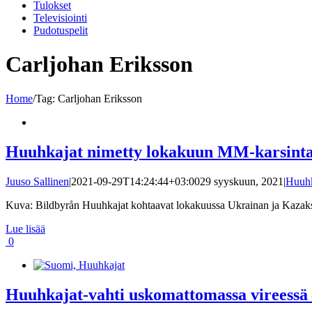
Tulokset
Televisiointi
Pudotuspelit
Carljohan Eriksson
Home
/
Tag:
Carljohan Eriksson
Huuhkajat nimetty lokakuun MM-karsinta
Juuso Sallinen
|
2021-09-29T14:24:44+03:00
29 syyskuun, 2021
|
Huuhk
Kuva: Bildbyrån Huuhkajat kohtaavat lokakuussa Ukrainan ja Kazaksta
Lue lisää
0
Huuhkajat-vahti uskomattomassa vireessä –