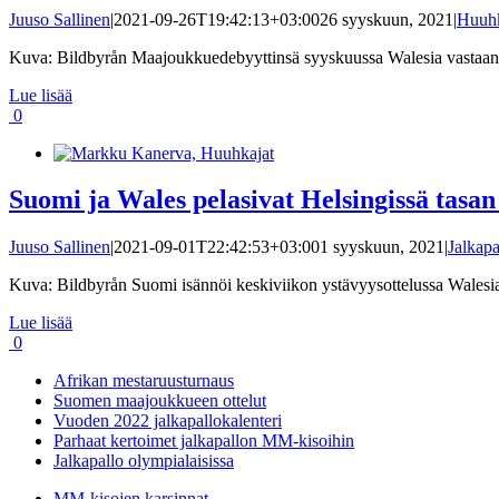
Juuso Sallinen
|
2021-09-26T19:42:13+03:00
26 syyskuun, 2021
|
Huuhk
Kuva: Bildbyrån Maajoukkuedebyyttinsä syyskuussa Walesia vastaan t
Lue lisää
0
Suomi ja Wales pelasivat Helsingissä tasan
Juuso Sallinen
|
2021-09-01T22:42:53+03:00
1 syyskuun, 2021
|
Jalkap
Kuva: Bildbyrån Suomi isännöi keskiviikon ystävyysottelussa Walesia 
Lue lisää
0
Afrikan mestaruusturnaus
Suomen maajoukkueen ottelut
Vuoden 2022 jalkapallokalenteri
Parhaat kertoimet jalkapallon MM-kisoihin
Jalkapallo olympialaisissa
MM-kisojen karsinnat