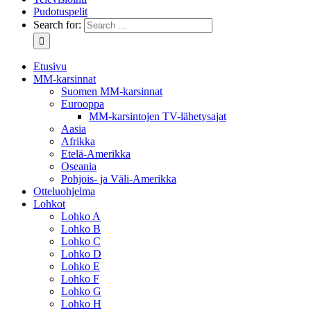
Pudotuspelit
Search for:
Etusivu
MM-karsinnat
Suomen MM-karsinnat
Eurooppa
MM-karsintojen TV-lähetysajat
Aasia
Afrikka
Etelä-Amerikka
Oseania
Pohjois- ja Väli-Amerikka
Otteluohjelma
Lohkot
Lohko A
Lohko B
Lohko C
Lohko D
Lohko E
Lohko F
Lohko G
Lohko H