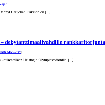
ajat
|
ehnyt Carljohan Eriksson on [...]
 – debytanttimaalivahdille rankkaritorjunt
allon MM-kisat
|
kotikentällään Helsingin Olympiastadionilla. [...]