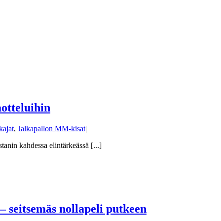
otteluihin
ajat
,
Jalkapallon MM-kisat
|
nin kahdessa elintärkeässä [...]
 seitsemäs nollapeli putkeen