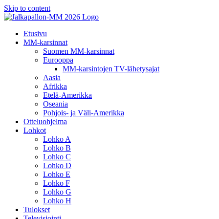
Skip to content
Etusivu
MM-karsinnat
Suomen MM-karsinnat
Eurooppa
MM-karsintojen TV-lähetysajat
Aasia
Afrikka
Etelä-Amerikka
Oseania
Pohjois- ja Väli-Amerikka
Otteluohjelma
Lohkot
Lohko A
Lohko B
Lohko C
Lohko D
Lohko E
Lohko F
Lohko G
Lohko H
Tulokset
Televisiointi