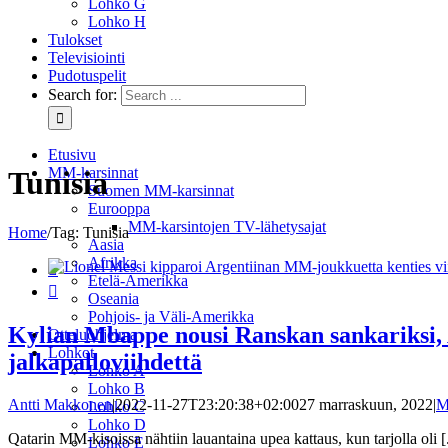
Lohko G
Lohko H
Tulokset
Televisiointi
Pudotuspelit
Search for:
Etusivu
MM-karsinnat
Tunisia
Suomen MM-karsinnat
Eurooppa
MM-karsintojen TV-lähetysajat
Home
/
Tag:
Tunisia
Aasia
Afrikka

Etelä-Amerikka

Oseania
Pohjois- ja Väli-Amerikka
Kylian Mbappe nousi Ranskan sankariksi, A
Otteluohjelma
Lohkot
jalkapalloviihdettä
Lohko A
Lohko B
Antti Makkonen
|
2022-11-27T23:20:38+02:00
27 marraskuun, 2022
|
M
Lohko C
Lohko D
Qatarin MM-kisoissa nähtiin lauantaina upea kattaus, kun tarjolla oli [.
Lohko E