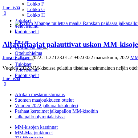
Lohko F
Lue lisää
Lohko G
0
Lohko H
Tulokset

Televisiointi

Pudotuspelit
Etusivu
Altavastaajat palauttivat uskon MM-kisoje
MM-karsinnat
Otteluohjelma
Juuso Sallinen
|
2022-11-22T23:01:21+02:00
22 marraskuun, 2022
|
MM
Lohkot
Tulokset
Vuoden 2022 MM-kisoissa pelattiin tiistaina ensimmäinen neljän ottelu
Televisiointi
Pudotuspelit
Lue lisää
0
Afrikan mestaruusturnaus
Suomen maajoukkueen ottelut
Vuoden 2022 jalkapallokalenteri
Parhaat kertoimet jalkapallon MM-kisoihin
Jalkapallo olympialaisissa
MM-kisojen karsinnat
MM-Maajoukkueet