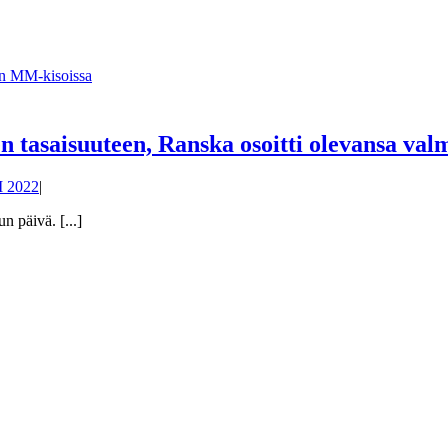
n tasaisuuteen, Ranska osoitti olevansa va
 2022
|
n päivä. [...]