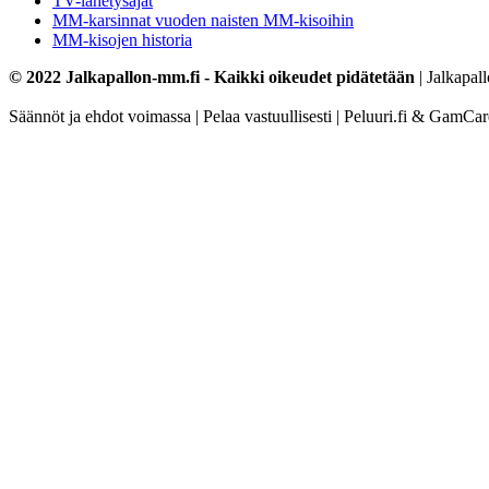
TV-lähetysajat
MM-karsinnat vuoden naisten MM-kisoihin
MM-kisojen historia
© 2022 Jalkapallon-mm.fi - Kaikki oikeudet pidätetään
| Jalkapal
Säännöt ja ehdot voimassa | Pelaa vastuullisesti | Peluuri.fi & GamCa