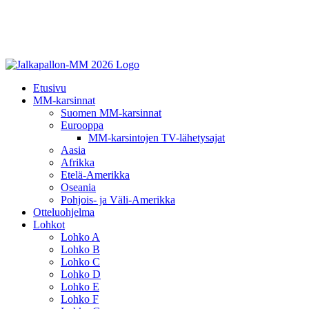
Etusivu
MM-karsinnat
Suomen MM-karsinnat
Eurooppa
MM-karsintojen TV-lähetysajat
Aasia
Afrikka
Etelä-Amerikka
Oseania
Pohjois- ja Väli-Amerikka
Otteluohjelma
Lohkot
Lohko A
Lohko B
Lohko C
Lohko D
Lohko E
Lohko F