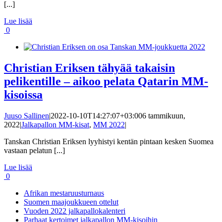
[...]
Lue lisää
0
Christian Eriksen tähyää takaisin
pelikentille – aikoo pelata Qatarin MM-
kisoissa
Juuso Sallinen
|
2022-10-10T14:27:07+03:00
6 tammikuun,
2022
|
Jalkapallon MM-kisat
,
MM 2022
|
Tanskan Christian Eriksen lyyhistyi kentän pintaan kesken Suomea
vastaan pelatun [...]
Lue lisää
0
Afrikan mestaruusturnaus
Suomen maajoukkueen ottelut
Vuoden 2022 jalkapallokalenteri
Parhaat kertoimet jalkapallon MM-kisoihin