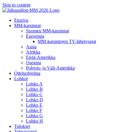
Skip to content
Etusivu
MM-karsinnat
Suomen MM-karsinnat
Eurooppa
MM-karsintojen TV-lähetysajat
Aasia
Afrikka
Etelä-Amerikka
Oseania
Pohjois- ja Väli-Amerikka
Otteluohjelma
Lohkot
Lohko A
Lohko B
Lohko C
Lohko D
Lohko E
Lohko F
Lohko G
Lohko H
Tulokset
Televisiointi