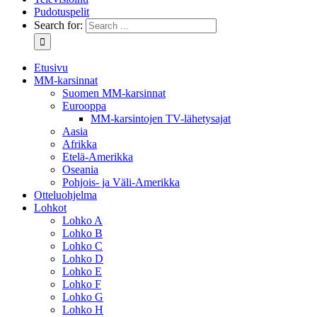
Pudotuspelit
Search for:
Etusivu
MM-karsinnat
Suomen MM-karsinnat
Eurooppa
MM-karsintojen TV-lähetysajat
Aasia
Afrikka
Etelä-Amerikka
Oseania
Pohjois- ja Väli-Amerikka
Otteluohjelma
Lohkot
Lohko A
Lohko B
Lohko C
Lohko D
Lohko E
Lohko F
Lohko G
Lohko H