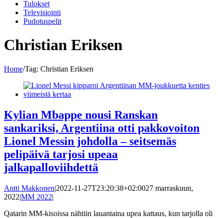
Tulokset
Televisiointi
Pudotuspelit
Christian Eriksen
Home
/
Tag:
Christian Eriksen
Kylian Mbappe nousi Ranskan
sankariksi, Argentiina otti pakkovoiton
Lionel Messin johdolla – seitsemäs
pelipäivä tarjosi upeaa
jalkapalloviihdettä
Antti Makkonen
|
2022-11-27T23:20:38+02:00
27 marraskuun,
2022
|
MM 2022
|
Qatarin MM-kisoissa nähtiin lauantaina upea kattaus, kun tarjolla oli