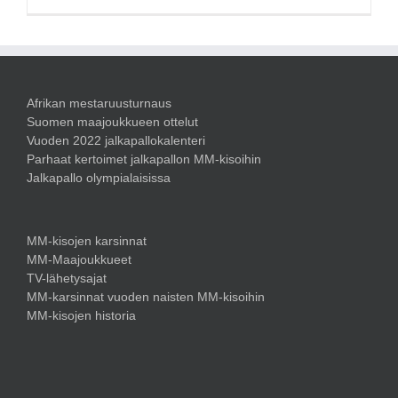
Afrikan mestaruusturnaus
Suomen maajoukkueen ottelut
Vuoden 2022 jalkapallokalenteri
Parhaat kertoimet jalkapallon MM-kisoihin
Jalkapallo olympialaisissa
MM-kisojen karsinnat
MM-Maajoukkueet
TV-lähetysajat
MM-karsinnat vuoden naisten MM-kisoihin
MM-kisojen historia