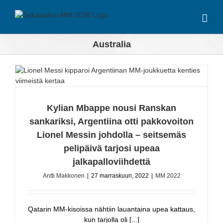
Skip
to
content
Australia
Kylian Mbappe nousi Ranskan
sankariksi, Argentiina otti pakkovoiton
Lionel Messin johdolla – seitsemäs
pelipäivä tarjosi upeaa
jalkapalloviihdettä
Antti Makkonen
|
27 marraskuun, 2022
|
MM 2022
Qatarin MM-kisoissa nähtiin lauantaina upea kattaus,
kun tarjolla oli [...]