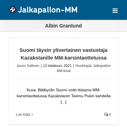
Skip
to
content
Albin Granlund
Suomi täysin ylivertainen vastustaja
Kazakstanille MM-karsintaottelussa
Juuso Sallinen
|
12 lokakuun, 2021
|
Huuhkajat
,
Jalkapallon
MM-kisat
Kuva: Bildbyrån Suomi voitti tiistaina MM-
karsintaottelussa Kazakstanin Teemu Pukin kahdella
[...]
Lue lisää
0