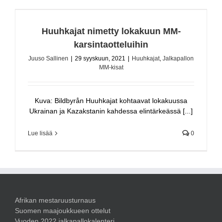
Huuhkajat nimetty lokakuun MM-
karsintaotteluihin
Juuso Sallinen
|
29 syyskuun, 2021
|
Huuhkajat
,
Jalkapallon
MM-kisat
Kuva: Bildbyrån Huuhkajat kohtaavat lokakuussa
Ukrainan ja Kazakstanin kahdessa elintärkeässä [...]
Lue lisää
0
Afrikan mestaruusturnaus
Suomen maajoukkueen ottelut
Vuoden 2022 jalkapallokalenteri