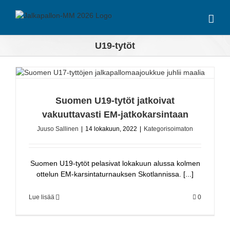
Skip
to
content
U19-tytöt
Suomen U19-tytöt jatkoivat
vakuuttavasti EM-jatkokarsintaan
Juuso Sallinen
|
14 lokakuun, 2022
|
Kategorisoimaton
Suomen U19-tytöt pelasivat lokakuun alussa kolmen
ottelun EM-karsintaturnauksen Skotlannissa. [...]
Lue lisää
0