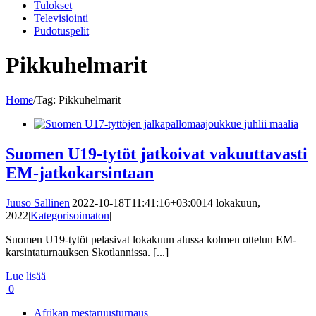
Tulokset
Televisiointi
Pudotuspelit
Pikkuhelmarit
Home
/
Tag:
Pikkuhelmarit
Suomen U19-tytöt jatkoivat vakuuttavasti
EM-jatkokarsintaan
Juuso Sallinen
|
2022-10-18T11:41:16+03:00
14 lokakuun,
2022
|
Kategorisoimaton
|
Suomen U19-tytöt pelasivat lokakuun alussa kolmen ottelun EM-
karsintaturnauksen Skotlannissa. [...]
Lue lisää
0
Afrikan mestaruusturnaus