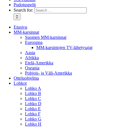
Pudotuspelit
Search for:
Etusivu
MM-karsinnat
Suomen MM-karsinnat
Eurooppa
MM-karsintojen TV-lähetysajat
Aasia
Afrikka
Etelä-Amerikka
Oseania
Pohjois- ja Väli-Amerikka
Otteluohjelma
Lohkot
Lohko A
Lohko B
Lohko C
Lohko D
Lohko E
Lohko F
Lohko G
Lohko H