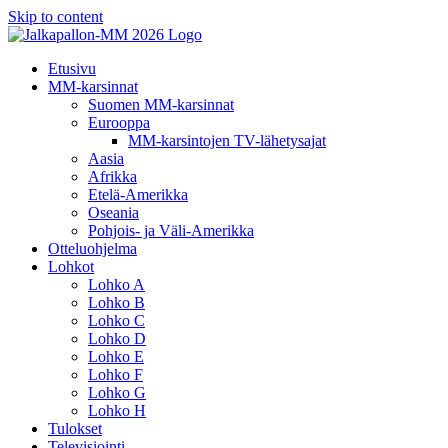
Skip to content
Etusivu
MM-karsinnat
Suomen MM-karsinnat
Eurooppa
MM-karsintojen TV-lähetysajat
Aasia
Afrikka
Etelä-Amerikka
Oseania
Pohjois- ja Väli-Amerikka
Otteluohjelma
Lohkot
Lohko A
Lohko B
Lohko C
Lohko D
Lohko E
Lohko F
Lohko G
Lohko H
Tulokset
Televisiointi