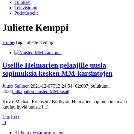
Tulokset
Televisiointi
Pudotuspelit
Juliette Kemppi
Home
/
Tag:
Juliette Kemppi
Useille Helmarien pelaajille uusia
sopimuksia kesken MM-karsintojen
Juuso Sallinen
|
2021-12-07T13:24:54+02:00
7 joulukuun,
2021
|
Jalkapallon naisten MM-kisat
|
Kuva: Michael Erichsen / Bildbyrån Helmarien sopimusrintamalta
kuuluu hyviä uutisia [...]
Lue lisää
0
Afrikan mestaruusturnaus