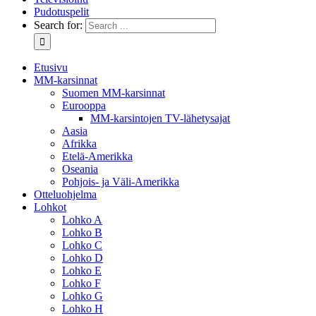
Pudotuspelit
Search for:
Etusivu
MM-karsinnat
Suomen MM-karsinnat
Eurooppa
MM-karsintojen TV-lähetysajat
Aasia
Afrikka
Etelä-Amerikka
Oseania
Pohjois- ja Väli-Amerikka
Otteluohjelma
Lohkot
Lohko A
Lohko B
Lohko C
Lohko D
Lohko E
Lohko F
Lohko G
Lohko H