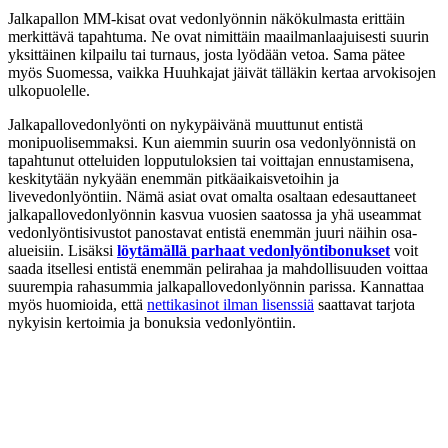
Jalkapallon MM-kisat ovat vedonlyönnin näkökulmasta erittäin
merkittävä tapahtuma. Ne ovat nimittäin maailmanlaajuisesti suurin
yksittäinen kilpailu tai turnaus, josta lyödään vetoa. Sama pätee
myös Suomessa, vaikka Huuhkajat jäivät tälläkin kertaa arvokisojen
ulkopuolelle.
Jalkapallovedonlyönti on nykypäivänä muuttunut entistä
monipuolisemmaksi. Kun aiemmin suurin osa vedonlyönnistä on
tapahtunut otteluiden lopputuloksien tai voittajan ennustamisena,
keskitytään nykyään enemmän pitkäaikaisvetoihin ja
livevedonlyöntiin. Nämä asiat ovat omalta osaltaan edesauttaneet
jalkapallovedonlyönnin kasvua vuosien saatossa ja yhä useammat
vedonlyöntisivustot panostavat entistä enemmän juuri näihin osa-
alueisiin. Lisäksi
löytämällä parhaat vedonlyöntibonukset
voit
saada itsellesi entistä enemmän pelirahaa ja mahdollisuuden voittaa
suurempia rahasummia jalkapallovedonlyönnin parissa. Kannattaa
myös huomioida, että
nettikasinot ilman lisenssiä
saattavat tarjota
nykyisin kertoimia ja bonuksia vedonlyöntiin.