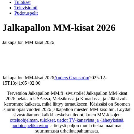
Tulokset
Televisiointi
Pudotuspelit
Jalkapallon MM-kisat 2026
Jalkapallon MM-kisat 2026
Jalkapallon MM-kisat 2026
Anders Granström
2025-12-
15T13:41:05+02:00
Tervetuloa Jalkapallon-MM.fi -sivustolle! Jalkapallon MM-kisat
2026 pelataan USA:ssa, Meksikossa ja Kanadassa, ja tällä sivulla
kerromme kaikesta, mikä liittyy turnaukseen. Käsissäsi on Suomen
suurin opas vuoden 2026 jalkapallon miesten MM-kisoihin. Löydät
sivustoltamme kaikki keskeiset tiedot, kuten MM-kisojen
otteluohjelman
,
tulokset
,
tiedot TV-kanavista ja -lähetyksistä
,
pudotuspelikaavion
ja tietysti paljon muuta tietoa maailman
suurimmasta urheilutapahtumasta.