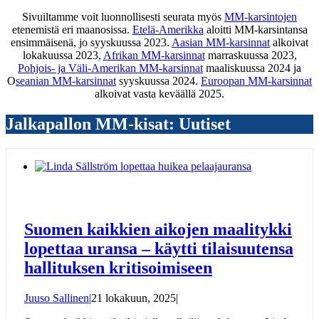
Sivuiltamme voit luonnollisesti seurata myös
MM-karsintojen
etenemistä eri maanosissa.
Etelä-Amerikka
aloitti MM-karsintansa
ensimmäisenä, jo syyskuussa 2023.
Aasian MM-karsinnat
alkoivat
lokakuussa 2023,
Afrikan MM-karsinnat
marraskuussa 2023,
Pohjois- ja Väli-Amerikan MM-karsinnat
maaliskuussa 2024 ja
O
seanian MM-karsinnat
syyskuussa 2024.
Euroopan MM-karsinnat
alkoivat vasta keväällä 2025.
Jalkapallon MM-kisat: Uutiset
Suomen kaikkien aikojen maalitykki
lopettaa uransa – käytti tilaisuutensa
hallituksen kritisoimiseen
Juuso Sallinen
|
21 lokakuun, 2025
|