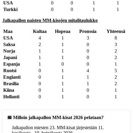
USA
0
0
1
1
Turkki
0
0
1
1
Jalkapallon naisten MM-kisojen mitalitaulukko
Maa
Kultaa
Hopeaa
Pronssia
Yhteensä
USA
4
1
3
8
Saksa
2
1
0
3
Norja
1
1
0
2
Japani
1
1
0
2
Espanja
1
0
0
1
Ruotsi
0
1
4
5
Englanti
0
1
1
2
Brasilia
0
1
1
2
Kiina
0
1
0
1
Hollanti
0
1
0
1
📅 Milloin jalkapallon MM-kisat 2026 pelataan?
Jalkapallon miesten 23. MM-kisat järjestetään 11.
kesäkuuta - 19. heinäkuuta 2026.