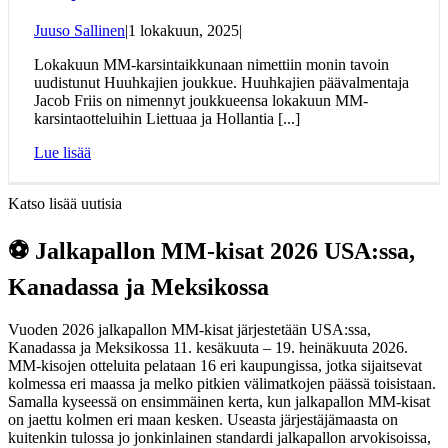
Juuso Sallinen
|
1 lokakuun, 2025
|
Lokakuun MM-karsintaikkunaan nimettiin monin tavoin
uudistunut Huuhkajien joukkue. Huuhkajien päävalmentaja
Jacob Friis on nimennyt joukkueensa lokakuun MM-
karsintaotteluihin Liettuaa ja Hollantia [...]
Lue lisää
Katso lisää uutisia
⚽ Jalkapallon MM-kisat 2026 USA:ssa,
Kanadassa ja Meksikossa
Vuoden 2026 jalkapallon MM-kisat järjestetään USA:ssa,
Kanadassa ja Meksikossa 11. kesäkuuta – 19. heinäkuuta 2026.
MM-kisojen otteluita pelataan 16 eri kaupungissa, jotka sijaitsevat
kolmessa eri maassa ja melko pitkien välimatkojen päässä toisistaan.
Samalla kyseessä on ensimmäinen kerta, kun jalkapallon MM-kisat
on jaettu kolmen eri maan kesken. Useasta järjestäjämaasta on
kuitenkin tulossa jo jonkinlainen standardi jalkapallon arvokisoissa,