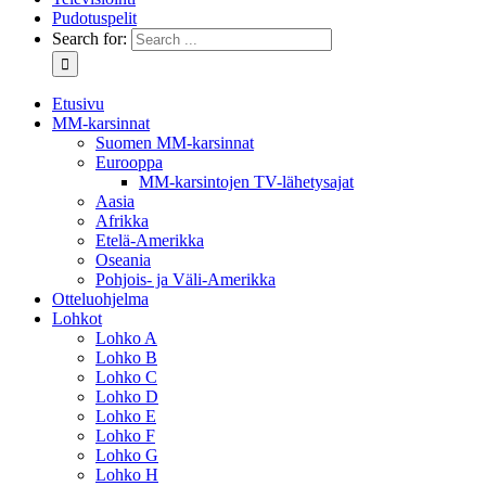
Pudotuspelit
Search for:
Etusivu
MM-karsinnat
Suomen MM-karsinnat
Eurooppa
MM-karsintojen TV-lähetysajat
Aasia
Afrikka
Etelä-Amerikka
Oseania
Pohjois- ja Väli-Amerikka
Otteluohjelma
Lohkot
Lohko A
Lohko B
Lohko C
Lohko D
Lohko E
Lohko F
Lohko G
Lohko H