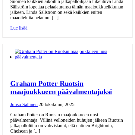
Suomen kaikkien aikoihin jalkapalloilijaan lukeutuva Linda
Sällström lopettaa pelaajauransa tämän maajoukkueikkunan
jälkeen. Linda Sällström on sekä kaikkien eniten
maaotteluita pelannut [...]
Lue lisää
Graham Potter Ruotsin
maajoukkueen päävalmentajaksi
Juuso Sallinen
|
20 lokakuun, 2025
|
Graham Potter on Ruotsin maajoukkueen uusi
päävalmentaja. Villinä velloneiden huhujen jälkeen Ruotsin
jalkapalloliitto on vahvistanut, että entinen Brightonin,
Chelsean ja [...]