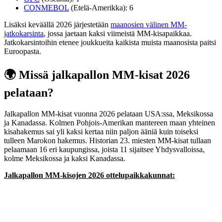
CONMEBOL
(Etelä-Amerikka): 6
Lisäksi keväällä 2026 järjestetään
maanosien välinen MM-
jatkokarsinta
, jossa jaetaan kaksi viimeistä MM-kisapaikkaa.
Jatkokarsintoihin etenee joukkueita kaikista muista maanosista paitsi
Euroopasta.
🌍 Missä jalkapallon MM-kisat 2026
pelataan?
Jalkapallon MM-kisat vuonna 2026 pelataan USA:ssa, Meksikossa
ja Kanadassa. Kolmen Pohjois-Amerikan mantereen maan yhteinen
kisahakemus sai yli kaksi kertaa niin paljon ääniä kuin toiseksi
tulleen Marokon hakemus. Historian 23. miesten MM-kisat tullaan
pelaamaan 16 eri kaupungissa, joista 11 sijaitsee Yhdysvalloissa,
kolme Meksikossa ja kaksi Kanadassa.
Jalkapallon MM-kisojen 2026 ottelupaikkakunnat: