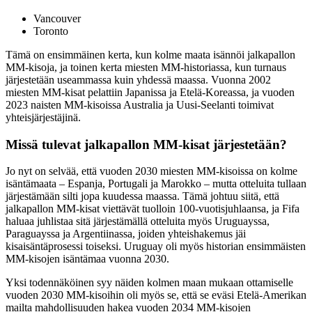
Vancouver
Toronto
Tämä on ensimmäinen kerta, kun kolme maata isännöi jalkapallon
MM-kisoja, ja toinen kerta miesten MM-historiassa, kun turnaus
järjestetään useammassa kuin yhdessä maassa. Vuonna 2002
miesten MM-kisat pelattiin Japanissa ja Etelä-Koreassa, ja vuoden
2023 naisten MM-kisoissa Australia ja Uusi-Seelanti toimivat
yhteisjärjestäjinä.
Missä tulevat jalkapallon MM-kisat järjestetään?
Jo nyt on selvää, että vuoden 2030 miesten MM-kisoissa on kolme
isäntämaata – Espanja, Portugali ja Marokko – mutta otteluita tullaan
järjestämään silti jopa kuudessa maassa. Tämä johtuu siitä, että
jalkapallon MM-kisat viettävät tuolloin 100-vuotisjuhlaansa, ja Fifa
haluaa juhlistaa sitä järjestämällä otteluita myös Uruguayssa,
Paraguayssa ja Argentiinassa, joiden yhteishakemus jäi
kisaisäntäprosessi toiseksi. Uruguay oli myös historian ensimmäisten
MM-kisojen isäntämaa vuonna 2030.
Yksi todennäköinen syy näiden kolmen maan mukaan ottamiselle
vuoden 2030 MM-kisoihin oli myös se, että se eväsi Etelä-Amerikan
mailta mahdollisuuden hakea vuoden 2034 MM-kisojen