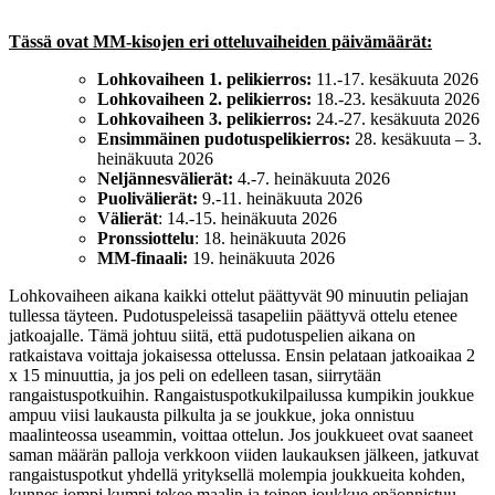
Tässä ovat MM-kisojen eri otteluvaiheiden päivämäärät:
Lohkovaiheen 1. pelikierros:
11.-17. kesäkuuta 2026
Lohkovaiheen 2. pelikierros:
18.-23. kesäkuuta 2026
Lohkovaiheen 3. pelikierros:
24.-27. kesäkuuta 2026
Ensimmäinen pudotuspelikierros:
28. kesäkuuta – 3.
heinäkuuta 2026
Neljännesvälierät:
4.-7. heinäkuuta 2026
Puolivälierät:
9.-11. heinäkuuta 2026
Välierät
: 14.-15. heinäkuuta 2026
Pronssiottelu
: 18. heinäkuuta 2026
MM-finaali:
19. heinäkuuta 2026
Lohkovaiheen aikana kaikki ottelut päättyvät 90 minuutin peliajan
tullessa täyteen. Pudotuspeleissä tasapeliin päättyvä ottelu etenee
jatkoajalle. Tämä johtuu siitä, että pudotuspelien aikana on
ratkaistava voittaja jokaisessa ottelussa. Ensin pelataan jatkoaikaa 2
x 15 minuuttia, ja jos peli on edelleen tasan, siirrytään
rangaistuspotkuihin. Rangaistuspotkukilpailussa kumpikin joukkue
ampuu viisi laukausta pilkulta ja se joukkue, joka onnistuu
maalinteossa useammin, voittaa ottelun. Jos joukkueet ovat saaneet
saman määrän palloja verkkoon viiden laukauksen jälkeen, jatkuvat
rangaistuspotkut yhdellä yrityksellä molempia joukkueita kohden,
kunnes jompi kumpi tekee maalin ja toinen joukkue epäonnistuu.