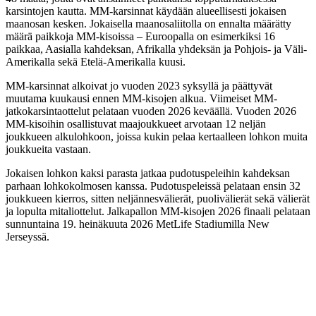
karsintojen kautta. MM-karsinnat käydään alueellisesti jokaisen
maanosan kesken. Jokaisella maanosaliitolla on ennalta määrätty
määrä paikkoja MM-kisoissa – Euroopalla on esimerkiksi 16
paikkaa, Aasialla kahdeksan, Afrikalla yhdeksän ja Pohjois- ja Väli-
Amerikalla sekä Etelä-Amerikalla kuusi.
MM-karsinnat alkoivat jo vuoden 2023 syksyllä ja päättyvät
muutama kuukausi ennen MM-kisojen alkua. Viimeiset MM-
jatkokarsintaottelut pelataan vuoden 2026 keväällä. Vuoden 2026
MM-kisoihin osallistuvat maajoukkueet arvotaan 12 neljän
joukkueen alkulohkoon, joissa kukin pelaa kertaalleen lohkon muita
joukkueita vastaan.
Jokaisen lohkon kaksi parasta jatkaa pudotuspeleihin kahdeksan
parhaan lohkokolmosen kanssa. Pudotuspeleissä pelataan ensin 32
joukkueen kierros, sitten neljännesvälierät, puolivälierät sekä välierät
ja lopulta mitaliottelut. Jalkapallon MM-kisojen 2026 finaali pelataan
sunnuntaina 19. heinäkuuta 2026 MetLife Stadiumilla New
Jerseyssä.