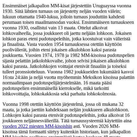
Ensimmäiset jalkapallon MM-kisat järjestettiin Uruguayssa vuonna
1930. Siitä lähtien turnaus on järjestetty neljän vuoden välein;
lukuun ottamatta 1940-lukua, jolloin turnaus jouduttiin kahdesti
perumaan toisen maailmansodan vuoksi. Ensimmäiseen turnaukseen
vuonna 1930, osallistui vain 13 maata. Ottelut alkoivat
lohkovaiheella, jossa joukkueet oli jaettu neljään lohkoon. Jokaisen
lohkon paras eteni pudotuspeleihin, jotka koostuivat vain välieristä
ja finaalista. Vasta vuoden 1954 turnauksessa otettiin käyttöön
puolivälierät, joihin eteni jokaisen alkulohkon kaksi parasta
joukkuetta. Vuosien 1974, 1978 ja 1982 MM-kisoissa pudotuspelien
sijasta pelattiin jatkolohkovaihe, johon selvisi jokaisen alkulohkon
kaksi parasta. Jatkolohkojen voittajat etenivät finaaliin ja toiseksi
tulleet pronssiotteluun. Vuonna 1982 joukkueiden lukumäärä kasvoi
16:sta 24:ään ja neljä vuotta myöhemmin Meksikon kisoissa palattiin
normaalimpaan pudotuspelijärjestelmään. 16 maata pääsi
pudotuspelien ensimmäisellä kierrokselle, mikä tarkoitti
lohkovoittajia, lohkokakkosia sekä parhaita lohkokolmosia.
Vuonna 1998 otettiin käyttöön järjestelmä, jossa oli mukana 32
maata, ja jotka jaettiin kahdeksaan neljän joukkueen alkulohkoon.
Lohkojen kaksi parasta etenivät pudotuspeleihin, jotka alkoivat 16
joukkueen neljännesvälierillä. Tätä turnaussysteemiä käytettiin aina
vuoden 2022 miesten MM-kisoishin
asti. Vuoden 2026 MM-
kisoissa tämä formaatti siirtyy kuitenkin historiaan, kun jalkapallon