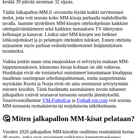
kestää 39 päivää aiemman 32 sijasta.
Täältä Jalkapallon-MM.fi -sivustolta löydät kaikki tarvitsemasi
tiedot, jotta voit seurata koko MM-kisoja parhaalla mahdollisella
tavalla. Jaamme täydellisen MM-kisojen otteluohjelman kaikkine
ottelupäivämäärineen sekä kaikkien turnauksen TV-lähetysten
kellonajat ja kanavat. Lisäksi näet MM-kisojen sen hetkiset
lohkosijoitukset ja jo pelattujen otteluiden tulokset. Ennen otteluita
tarjoamme myös parhaat vedonlyöntikertoimet lisäjännityksen
tuomiseksi.
Vaikka jonkin maan oma maajoukkue ei selviytyisi mukaan MM-
lopputurnaukseen, kiinnostus kisoja kohtaan on silti valtavaa.
Huuhkajat eivät ole toistaiseksi onnistuneet lunastamaan kisalippua
maailman suurimpaan urheilutapahtumaan, mutta naapurimaista
myöskään Ruotsi ja Norja eivät ole aina onnistunut selviytymään
miesten kisoihin. Tästä huolimatta suomalaisten tavoin tuhannet
jalkapallon ystävät seuraavat turnausta suurella jännityksellä.
Sisarsivustoillamme
VM-Fotboll.se
ja
Fotball-vm.com
voit seurata
MM-turnausta ruotsalaisesta tai norjalaisesta näkökulmasta.
🤔 Miten jalkapallon MM-kisat pelataan?
Vuoden 2026 jalkapallon MM-kisoihin osallistuu ensimääistä kertaa
48 maata, jotka ovat ansainneet paikkansa lopputurnauksessa