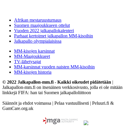
Afrikan mestaruusturnaus
Suomen maajoukkueen ottelut
Vuoden 2022 jalkapallokalenteri
Parhaat kertoimet jalkapallon MM-kisoihin
Jalkapallo olympialaisissa
MM-kisojen karsinnat
MM-Maajoukkueet
TV-lähetysajat
MM-karsinnat vuoden naisten MM-kisoihin
MM-kisojen historia
© 2022 Jalkapallon-mm.fi - Kaikki oikeudet pidätetään
|
Jalkapallon-mm.fi on itsenäinen verkkosivusto, jolla ei ole mitään
linkkejä FIFA: han tai Suomen jalkapalloliittoon
Säännöt ja ehdot voimassa | Pelaa vastuullisesti | Peluuri.fi &
GamCare.org.uk