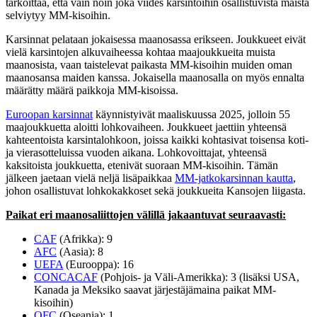
tarkoittaa, että vain noin joka viides karsintoihin osallistuvista maista
selviytyy MM-kisoihin.
Karsinnat pelataan jokaisessa maanosassa erikseen. Joukkueet eivät
vielä karsintojen alkuvaiheessa kohtaa maajoukkueita muista
maanosista, vaan taistelevat paikasta MM-kisoihin muiden oman
maanosansa maiden kanssa. Jokaisella maanosalla on myös ennalta
määrätty määrä paikkoja MM-kisoissa.
Euroopan karsinnat
käynnistyivät maaliskuussa 2025, jolloin 55
maajoukkuetta aloitti lohkovaiheen. Joukkueet jaettiin yhteensä
kahteentoista karsintalohkoon, joissa kaikki kohtasivat toisensa koti-
ja vierasotteluissa vuoden aikana. Lohkovoittajat, yhteensä
kaksitoista joukkuetta, etenivät suoraan MM-kisoihin. Tämän
jälkeen jaetaan vielä neljä lisäpaikkaa
MM-jatkokarsinnan kautta
,
johon osallistuvat lohkokakkoset sekä joukkueita Kansojen liigasta.
Paikat eri maanosaliittojen välillä jakaantuvat seuraavasti:
CAF
(Afrikka): 9
AFC
(Aasia): 8
UEFA
(Eurooppa): 16
CONCACAF
(Pohjois- ja Väli-Amerikka): 3 (lisäksi USA,
Kanada ja Meksiko saavat järjestäjämaina paikat MM-
kisoihin)
OFC
(Oseania): 1