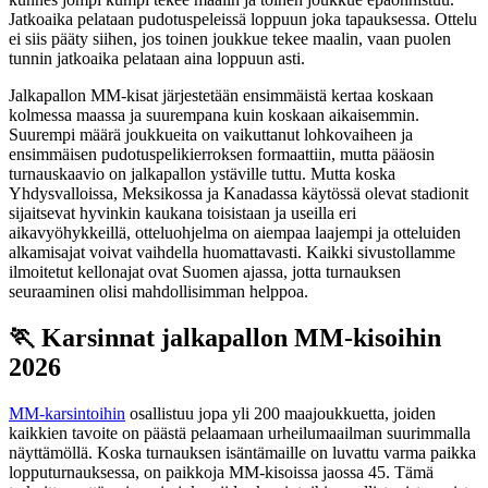
Jatkoaika pelataan pudotuspeleissä loppuun joka tapauksessa. Ottelu
ei siis pääty siihen, jos toinen joukkue tekee maalin, vaan puolen
tunnin jatkoaika pelataan aina loppuun asti.
Jalkapallon MM-kisat järjestetään ensimmäistä kertaa koskaan
kolmessa maassa ja suurempana kuin koskaan aikaisemmin.
Suurempi määrä joukkueita on vaikuttanut lohkovaiheen ja
ensimmäisen pudotuspelikierroksen formaattiin, mutta pääosin
turnauskaavio on jalkapallon ystäville tuttu. Mutta koska
Yhdysvalloissa, Meksikossa ja Kanadassa käytössä olevat stadionit
sijaitsevat hyvinkin kaukana toisistaan ja useilla eri
aikavyöhykkeillä, otteluohjelma on aiempaa laajempi ja otteluiden
alkamisajat voivat vaihdella huomattavasti. Kaikki sivustollamme
ilmoitetut kellonajat ovat Suomen ajassa, jotta turnauksen
seuraaminen olisi mahdollisimman helppoa.
🏃 Karsinnat jalkapallon MM-kisoihin
2026
MM-karsintoihin
osallistuu jopa yli 200 maajoukkuetta, joiden
kaikkien tavoite on päästä pelaamaan urheilumaailman suurimmalla
näyttämöllä. Koska turnauksen isäntämaille on luvattu varma paikka
lopputurnauksessa, on paikkoja MM-kisoissa jaossa 45. Tämä