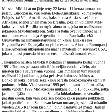
MM-kisoihin osallistuu ensimmäistä kertaa koskaan 48 maata.
Miesten MM-kisat on järjestetty 22 kertaa. 11 kertaa turnaus on
pelattu Euroopassa, viisi kertaa Etelä-Amerikassa, kolme kertaa
Pohjois- tai Väli-Amerikassa, kaksi kertaa Aasiassa sekä kerran
Afrikassa. Menestynein maa on Brasilia, joka on voittanut MM-
kultaa viidesti. Brasilia on myös ainoa maa, joka on osallistunut
jokaiseen MM-turnaukseen. Saksa ja Italia ovat voittaneet neljä
maailmanmestaruutta ja Argentiina kolme. Ranskalla sekä
Uruguaylla maailmanmestaruuksia on kaksi. Lisäksi sekä
Englannilla että Espanjalla on yksi mestaruus. Ainoana Euroopan ja
Etelä-Amerikan ulkopuolisena maana mitaleille on selvinnyt USA,
joka nappasi pronssia historian ensimmäisestä turnauksesta.
Jalkapallon naisten MM-kisat pelattiin ensimmäistä kertaa vuonna
1991. Turnaus pelataan niin ikään neljän vuoden välein, aina
miesten kisoja seuraavana vuonna. Ensimmäiseen turnaukseen
osallistui 12 joukkuetta, jotka pelasivat kolmessa lohkossa.
Lohkojen kaksi parasta sekä kaksi parasta lohkokolmosta etenivät
pudotuspeleihin. Vielä vuonna 1995 pelattiin samalla formaatilla,
mutta vuoden 1999 MM-kisoissa mukana oli jo 16 joukkuetta, jotka
jaettiin neljään alkulohkoon. Samalla lohkokolmosten vertailusta
päästiin eroon, kun vain jokaisen lohkon kaksi parasta joukkuetta
jatkoi puolivälieriin. Seuraavan kerran turnausjärjestelmää rukattiin
vuoden 2015 Kanadan kisoihin, joihin osallistui 24 maata. Jälleen
mentiin lohkojen väliseen vertailuun, sillä lohkovoittajien ja -