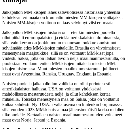
Jalkapallon MM-kisojen lähes satavuotisessa historiassa yhteensä
kahdeksan eri maata on kruunattu miesten MM-kisojen voittajaksi.
Naisten MM-kisojen voittoon on taas selvinnyt viisi eri maata.
Jalkapallon MM-kisojen historia on – etenkin miesten puolella –
ollut pitkälti eurooppalaisten ja eteläamerikkalaisten dominanssia,
sillä vain kerran on jonkin muun maanosan joukkue onnistunut
selviämään edes MM-kisojen mitaleille. Brasilia on ylivoimaisesti
menestynein maajoukkue, sillä se on voittanut MM-kisat jopa
viidesti. Saksa, jolla on Italian tavoin neljä maailmanmestaruutta, on
puolestaan voittanut eniten MM-kisojen mitaleita miesten MM-
kisojen historiassa. Muut miesten maailmanmestaruutta juhlineet
maat ovat Argentiina, Ranska, Uruguay, Englanti ja Espanja.
Naisten puolella jalkapalloilun valtikka on ollut perinteisesti
amerikkalaisten hallussa. USA on voittanut yhdeksästä
mahdollisesta mestaruudesta neljä, ja ollut kahdeksan kertaa
mitaleilla. Toiseksi menestynein maa on Saksa, joka on voittanut
kultaa kahdesti. Nyt USA:n valta-asema on kuitenkin horjumassa,
sillä vuoden 2023 MM-kisoissa maa jäi ensimmäistä kertaa mitalien
ulkopuolelle. Kertaalleen naisten maailmanmestaruuden voittaneet
maat ovat Norja, Japani ja Espanja.