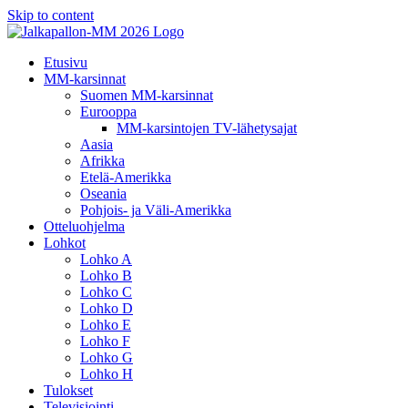
Skip to content
Etusivu
MM-karsinnat
Suomen MM-karsinnat
Eurooppa
MM-karsintojen TV-lähetysajat
Aasia
Afrikka
Etelä-Amerikka
Oseania
Pohjois- ja Väli-Amerikka
Otteluohjelma
Lohkot
Lohko A
Lohko B
Lohko C
Lohko D
Lohko E
Lohko F
Lohko G
Lohko H
Tulokset
Televisiointi