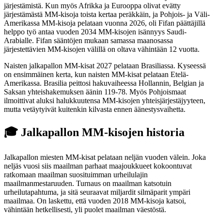
järjestämistä. Kun myös Afrikka ja Eurooppa olivat evätty
järjestämästä MM-kisoja toista kertaa peräkkäin, ja Pohjois- ja Väli-
Amerikassa MM-kisoja pelataan vuonna 2026, oli Fifan päättäjillä
helppo työ antaa vuoden 2034 MM-kisojen isännyys Saudi-
Arabialle. Fifan sääntöjen mukaan samassa maanosassa
järjestettävien MM-kisojen välillä on oltava vähintään 12 vuotta.
Naisten jalkapallon MM-kisat 2027 pelataan Brasiliassa. Kyseessä
on ensimmäinen kerta, kun naisten MM-kisat pelataan Etelä-
Amerikassa. Brasilia peittosi hakuvaiheessa Hollannin, Belgian ja
Saksan yhteishakemuksen äänin 119-78. Myös Pohjoismaat
ilmoittivat aluksi halukkuutensa MM-kisojen yhteisjärjestäjyyteen,
mutta vetäytyivät kuitenkin kilvasta ennen äänestysvaihetta.
🎓 Jalkapallon MM-kisojen historia
Jalkapallon miesten MM-kisat pelataan neljän vuoden välein. Joka
neljäs vuosi siis maailman parhaat maajoukkueet kokoontuvat
ratkomaan maailman suosituimman urheilulajin
maailmanmestaruuden. Turnaus on maailman katsotuin
urheilutapahtuma, ja sitä seuraavat miljardit silmäparit ympäri
maailmaa. On laskettu, että vuoden 2018 MM-kisoja katsoi,
vähintään hetkellisesti, yli puolet maailman väestöstä.