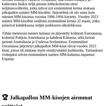
kakkosten lisäksi neljä parasta lohkokolmosta eteni
neljännesvälieriin, jotka tulivat nyt ensimmäistä kertaa mukaan
jalkapallon naisten MM-kisoihin. Järjestelmä oli siis sama kuin
miesten MM-kisoissa vuosina 1986-1994 käytetty. Vuoden 2023
naisten MM-kisoihin osallistui ensimmäistä kertaa 32 maata, jotka
pelasivat kahdeksassa neljän joukkueen alkulohkossa.
Tähän mennessä naisten turnaus on järjestetty kolmesti Euroopassa,
kolmesti Pohjois-Amerikassa ja kahdesti Kiinassa, sekä kerran
jaetusti Australiassa ja Uudessa-Seelannissa. Ensimmäiset
Oseaniassa järjestetyt jalkapallon MM-kisat olivat vuoden 2023
kisat, joissa oli mukana myös ennätysmäärä joukkueita. Turnauksen
voittajaksi selvisi ensimmäisen naisten MM-kultansa napannut
Espanja.
🏆​ Jalkapallon MM-kisojen aiemmat
voittajat