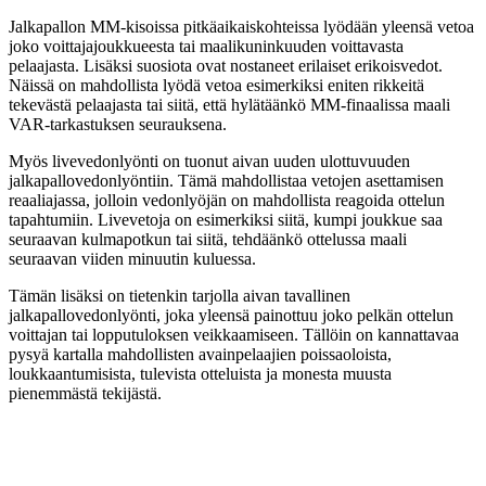
Jalkapallon MM-kisoissa pitkäaikaiskohteissa lyödään yleensä vetoa
joko voittajajoukkueesta tai maalikuninkuuden voittavasta
pelaajasta. Lisäksi suosiota ovat nostaneet erilaiset erikoisvedot.
Näissä on mahdollista lyödä vetoa esimerkiksi eniten rikkeitä
tekevästä pelaajasta tai siitä, että hylätäänkö MM-finaalissa maali
VAR-tarkastuksen seurauksena.
Myös livevedonlyönti on tuonut aivan uuden ulottuvuuden
jalkapallovedonlyöntiin. Tämä mahdollistaa vetojen asettamisen
reaaliajassa, jolloin vedonlyöjän on mahdollista reagoida ottelun
tapahtumiin. Livevetoja on esimerkiksi siitä, kumpi joukkue saa
seuraavan kulmapotkun tai siitä, tehdäänkö ottelussa maali
seuraavan viiden minuutin kuluessa.
Tämän lisäksi on tietenkin tarjolla aivan tavallinen
jalkapallovedonlyönti, joka yleensä painottuu joko pelkän ottelun
voittajan tai lopputuloksen veikkaamiseen. Tällöin on kannattavaa
pysyä kartalla mahdollisten avainpelaajien poissaoloista,
loukkaantumisista, tulevista otteluista ja monesta muusta
pienemmästä tekijästä.