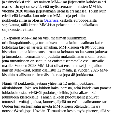
ja esimerkiksi edelliset naisten MM-kisat järjestettiin kahdessa eri
maassa. Jo nyt on selvää, että myös seuraavat miesten MM-kisat
vuonna 2030 tullaan järjestämään useassa eri maassa. Toisin kuin
edellisellä kerralla, kun miesten MM-kisoja pelattiin
poikkeuksellisissa oloissa
Qatarissa
keskellä eurooppalaista
sarjakautta, tällä kertaa MM-kisat pelataan tutulla paikallaan
sarjakausien välissä.
Jalkapallon MM-kisat on yksi maailman suurimmista
urheilutapahtumista, ja turnauksen aikana koko maailman katse
kohdistuu kisojen järjestäjämaihan. MM-kisojen yli 90-vuotisen
historian aikana kiinnostus turnausta kohtaan on kasvanut jatkuvasti
ja turnauksen formaattia on jouduttu mukauttamaan monin tavoin,
jotta turnaukseen on saatu tilaa entistä useammalle osallistuvalle
maalle. Vuoden 2023 MM-kisat olivat ensimmäiset jalkapallon
naisten MM-kisat, joihin osallistui 32 maata, ja vuoden 2026 MM-
kisoihin osallistuu ensimmäistä kertaa jopa 48 joukkuetta.
Nämä 48 joukkuetta jaetaan yhteensä 12 neljän joukkueen
alkulohkoon. Jokaisen lohkon kaksi parasta, sekä kahdeksan parasta
lohkokolmosta, selviävät pudotuspeleihin, jotka alkavat 32
joukkueen kierroksella. Tämän jälkeen pudotuspelit jatkuvat
totutusti – voittaja jatkaa, kunnes jäljellä on enää maailmanmestari.
Uuden turnausformaatin myötä MM-kisojen otteluiden määrä
nousee 64:stä jopa 104:ään. Turnauksen kesto myös pitenee, sillä se