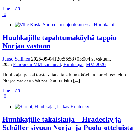
Lue lisää
0
Huuhkajille tapahtumaköyhä tappio
Norjaa vastaan
Juuso Sallinen
|
2025-09-04T20:55:58+03:00
4 syyskuun,
2025
|
Euroopan MM-karsinnat
,
Huuhkajat
,
MM 2026
|
Huuhkajat pelasi torstai-iltana tapahtumaköyhän harjoitusottelun
Norjaa vastaan Oslossa. Suomi lähti [...]
Lue lisää
0
Huuhkajille takaiskuja – Hradecky ja
Schüller sivuun Norja- ja Puola-otteluista