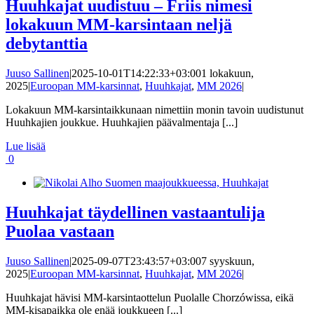
Huuhkajat uudistuu – Friis nimesi
lokakuun MM-karsintaan neljä
debytanttia
Juuso Sallinen
|
2025-10-01T14:22:33+03:00
1 lokakuun,
2025
|
Euroopan MM-karsinnat
,
Huuhkajat
,
MM 2026
|
Lokakuun MM-karsintaikkunaan nimettiin monin tavoin uudistunut
Huuhkajien joukkue. Huuhkajien päävalmentaja [...]
Lue lisää
0
Huuhkajat täydellinen vastaantulija
Puolaa vastaan
Juuso Sallinen
|
2025-09-07T23:43:57+03:00
7 syyskuun,
2025
|
Euroopan MM-karsinnat
,
Huuhkajat
,
MM 2026
|
Huuhkajat hävisi MM-karsintaottelun Puolalle Chorzówissa, eikä
MM-kisapaikka ole enää joukkueen [...]