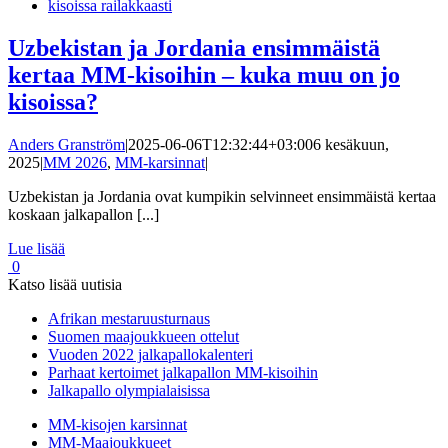
Uzbekistan ja Jordania ensimmäistä
kertaa MM-kisoihin – kuka muu on jo
kisoissa?
Anders Granström
|
2025-06-06T12:32:44+03:00
6 kesäkuun,
2025
|
MM 2026
,
MM-karsinnat
|
Uzbekistan ja Jordania ovat kumpikin selvinneet ensimmäistä kertaa
koskaan jalkapallon [...]
Lue lisää
0
Katso lisää uutisia
Afrikan mestaruusturnaus
Suomen maajoukkueen ottelut
Vuoden 2022 jalkapallokalenteri
Parhaat kertoimet jalkapallon MM-kisoihin
Jalkapallo olympialaisissa
MM-kisojen karsinnat
MM-Maajoukkueet