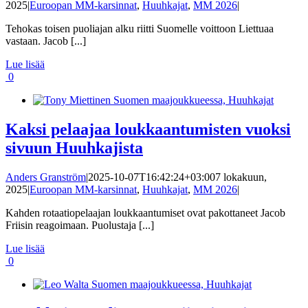
2025
|
Euroopan MM-karsinnat
,
Huuhkajat
,
MM 2026
|
Tehokas toisen puoliajan alku riitti Suomelle voittoon Liettuaa
vastaan. Jacob [...]
Lue lisää
0
Kaksi pelaajaa loukkaantumisten vuoksi
sivuun Huuhkajista
Anders Granström
|
2025-10-07T16:42:24+03:00
7 lokakuun,
2025
|
Euroopan MM-karsinnat
,
Huuhkajat
,
MM 2026
|
Kahden rotaatiopelaajan loukkaantumiset ovat pakottaneet Jacob
Friisin reagoimaan. Puolustaja [...]
Lue lisää
0