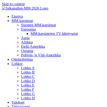
Skip to content
Etusivu
MM-karsinnat
Suomen MM-karsinnat
Eurooppa
MM-karsintojen TV-lähetysajat
Aasia
Afrikka
Etelä-Amerikka
Oseania
Pohjois- ja Väli-Amerikka
Otteluohjelma
Lohkot
Lohko A
Lohko B
Lohko C
Lohko D
Lohko E
Lohko F
Lohko G
Lohko H
Tulokset
Televisiointi