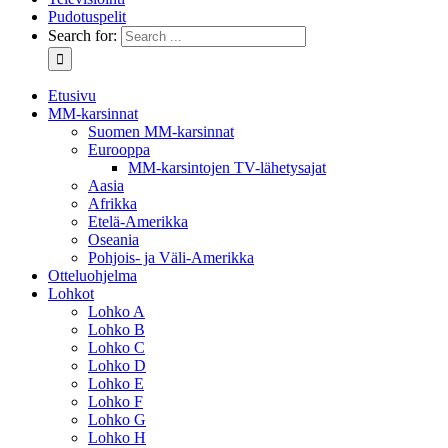
Pudotuspelit
Search for:
Etusivu
MM-karsinnat
Suomen MM-karsinnat
Eurooppa
MM-karsintojen TV-lähetysajat
Aasia
Afrikka
Etelä-Amerikka
Oseania
Pohjois- ja Väli-Amerikka
Otteluohjelma
Lohkot
Lohko A
Lohko B
Lohko C
Lohko D
Lohko E
Lohko F
Lohko G
Lohko H