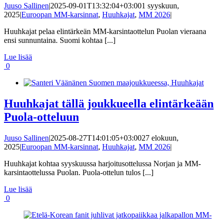
Juuso Sallinen
|
2025-09-01T13:32:04+03:00
1 syyskuun,
2025
|
Euroopan MM-karsinnat
,
Huuhkajat
,
MM 2026
|
Huuhkajat pelaa elintärkeän MM-karsintaottelun Puolan vieraana
ensi sunnuntaina. Suomi kohtaa [...]
Lue lisää
0
Huuhkajat tällä joukkueella elintärkeään
Puola-otteluun
Juuso Sallinen
|
2025-08-27T14:01:05+03:00
27 elokuun,
2025
|
Euroopan MM-karsinnat
,
Huuhkajat
,
MM 2026
|
Huuhkajat kohtaa syyskuussa harjoitusottelussa Norjan ja MM-
karsintaottelussa Puolan. Puola-ottelun tulos [...]
Lue lisää
0