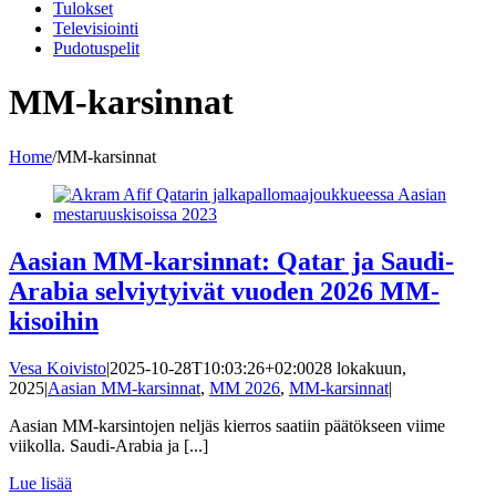
Tulokset
Televisiointi
Pudotuspelit
MM-karsinnat
Home
/
MM-karsinnat
Aasian MM-karsinnat: Qatar ja Saudi-
Arabia selviytyivät vuoden 2026 MM-
kisoihin
Vesa Koivisto
|
2025-10-28T10:03:26+02:00
28 lokakuun,
2025
|
Aasian MM-karsinnat
,
MM 2026
,
MM-karsinnat
|
Aasian MM-karsintojen neljäs kierros saatiin päätökseen viime
viikolla. Saudi-Arabia ja [...]
Lue lisää