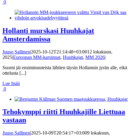
0
Hollanti murskasi Huuhkajat
Amsterdamissa
Juuso Sallinen
|
2025-10-12T21:14:48+03:00
12 lokakuun,
2025
|
Euroopan MM-karsinnat
,
Huuhkajat
,
MM 2026
|
Suomi jäi ensiminuuteista lähtien täysin Hollannin jyrän alle, eikä
ottelusta [...]
Lue lisää
0
Tehokymppi riitti Huuhkajille Liettuaa
vastaan
Juuso Sallinen
|
2025-10-09T20:54:17+03:00
9 lokakuun,