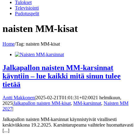
Tulokset
Televisiointi
Pudotuspelit
naisten MM-kisat
Home
/
Tag:
naisten MM-kisat
Jalkapallon naisten MM-karsinnat
käyntiin – lue kaikki mitä sinun tulee
tietää
Antti Makkonen
|
2025-02-21T01:01:31+02:00
21 helmikuun,
2025
|
Jalkapallon naisten MM-kisat
,
MM-karsinnat
,
Naisten MM
2027
|
Jalkapallon naisten MM-karsinnat käynnistyivät virallisesti
keskiviikkona 19.2.2025. Karsintarupeama vaihtelee huomattavasti
[...]