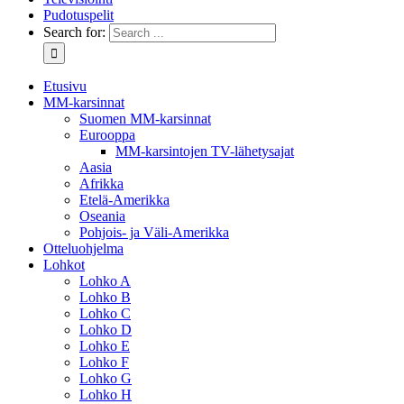
Pudotuspelit
Search for:
Etusivu
MM-karsinnat
Suomen MM-karsinnat
Eurooppa
MM-karsintojen TV-lähetysajat
Aasia
Afrikka
Etelä-Amerikka
Oseania
Pohjois- ja Väli-Amerikka
Otteluohjelma
Lohkot
Lohko A
Lohko B
Lohko C
Lohko D
Lohko E
Lohko F
Lohko G
Lohko H