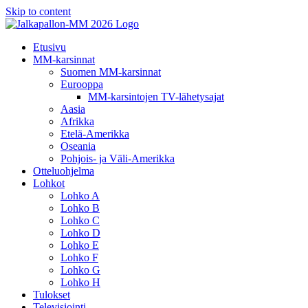
Skip to content
Etusivu
MM-karsinnat
Suomen MM-karsinnat
Eurooppa
MM-karsintojen TV-lähetysajat
Aasia
Afrikka
Etelä-Amerikka
Oseania
Pohjois- ja Väli-Amerikka
Otteluohjelma
Lohkot
Lohko A
Lohko B
Lohko C
Lohko D
Lohko E
Lohko F
Lohko G
Lohko H
Tulokset
Televisiointi