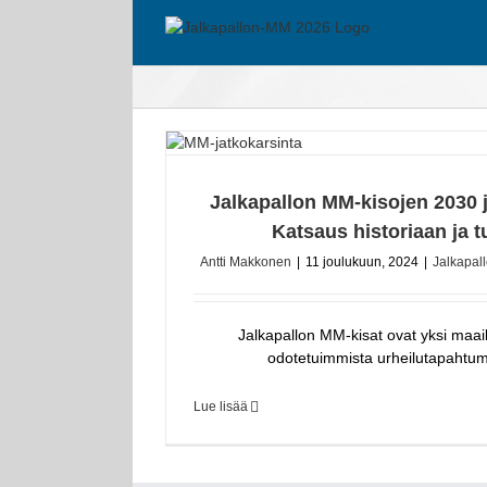
Skip
to
content
Jalkapallon MM-kisojen 2030 
Katsaus historiaan ja 
Antti Makkonen
|
11 joulukuun, 2024
|
Jalkapal
Jalkapallon MM-kisat ovat yksi maa
odotetuimmista urheilutapahtumi
Lue lisää