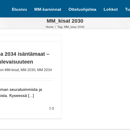
Etusivu
MM-karsinnat
Otteluohjelma
Lohkot
Tu
MM_kisat 2030
Home
/
Tag:
MM_kisat 2030
ja 2034 isäntämaat –
tulevaisuuteen
lon MM-kisat
,
MM 2030
,
MM 2034
ilman seuratuimmista ja
sta. Kyseessä [...]
0