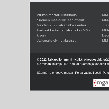
Afrikan mestaruusturnaus
MM-k
Suomen maajoukkueen ottelut
MM-
Vuoden 2022 jalkapallokalenteri
TV-l
Parhaat kertoimet jalkapallon MM-
MM-
kisoihin
kiso
Jalkapallo olympialaisissa
MM-k
© 2022 Jalkapallon-mm.fi - Kaikki oikeudet pidätetä
ole mitään linkkejä FIFA: han tai Suomen jalkapalloliit
Säännöt ja ehdot voimassa | Pelaa vastuullisesti | Pel