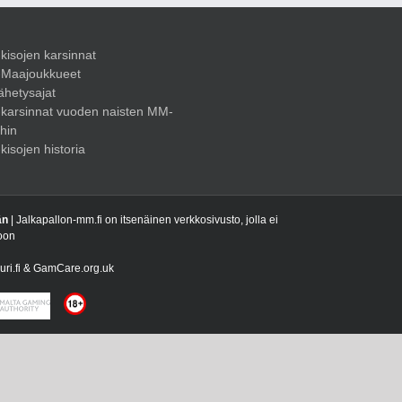
isojen karsinnat
Maajoukkueet
ähetysajat
karsinnat vuoden naisten MM-
ihin
isojen historia
än
| Jalkapallon-mm.fi on itsenäinen verkkosivusto, jolla ei
toon
uuri.fi & GamCare.org.uk