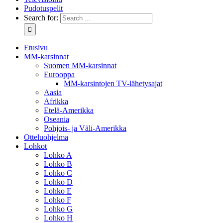
Pudotuspelit
Search for:
Etusivu
MM-karsinnat
Suomen MM-karsinnat
Eurooppa
MM-karsintojen TV-lähetysajat
Aasia
Afrikka
Etelä-Amerikka
Oseania
Pohjois- ja Väli-Amerikka
Otteluohjelma
Lohkot
Lohko A
Lohko B
Lohko C
Lohko D
Lohko E
Lohko F
Lohko G
Lohko H