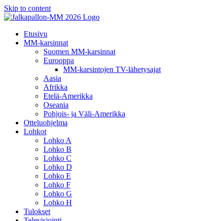
Skip to content
Etusivu
MM-karsinnat
Suomen MM-karsinnat
Eurooppa
MM-karsintojen TV-lähetysajat
Aasia
Afrikka
Etelä-Amerikka
Oseania
Pohjois- ja Väli-Amerikka
Otteluohjelma
Lohkot
Lohko A
Lohko B
Lohko C
Lohko D
Lohko E
Lohko F
Lohko G
Lohko H
Tulokset
Televisiointi