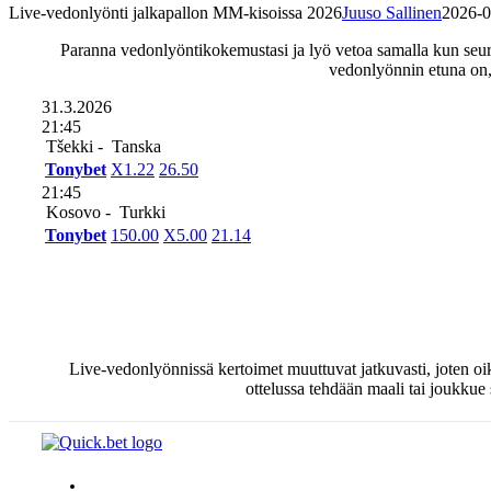
Live-vedonlyönti jalkapallon MM-kisoissa 2026
Juuso Sallinen
2026-0
Paranna vedonlyöntikokemustasi ja lyö vetoa samalla kun seuraat
vedonlyönnin etuna on, e
31.3.2026
21:45
Tšekki -
Tanska
Tonybet
X
1.22
2
6.50
21:45
Kosovo -
Turkki
Tonybet
1
50.00
X
5.00
2
1.14
Live-vedonlyönnissä kertoimet muuttuvat jatkuvasti, joten oik
ottelussa tehdään maali tai joukkue