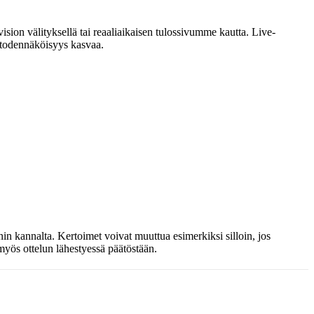
ision välityksellä tai reaaliaikaisen tulossivumme kautta. Live-
on todennäköisyys kasvaa.
in kannalta. Kertoimet voivat muuttua esimerkiksi silloin, jos
myös ottelun lähestyessä päätöstään.