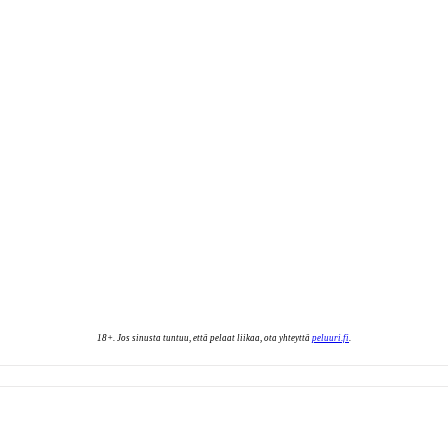
18+.
Jos sinusta tuntuu, että pelaat liikaa, ota yhteyttä
peluuri.fi
.