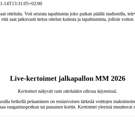
1-14T13:31:05+02:00
 otteluita. Voit seurata tapahtumia joko paikan päällä stadionilla, telev
ttä saat jatkuvasti tietoa ottelun kulusta ja tapahtumista, jolloin voit
Live-kertoimet jalkapallon MM 2026
Kertoimet näkyvät vain otteluiden ollessa käynnissä.
ealla hetkellä pelaaminen on ensiarvoisen tärkeää voittojen maksimoinn
 saa rangaistuspotkun tai punaisen kortin. Kertoimet yleensä muuttuvat 