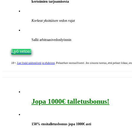
kertoimien tarjoamisesta
Korkeat yksittäisen vedon rajat
Sallii arbitraasivedonlyönnin
Lyö vetoa!
18+.
Lue lisää säännöistä ja ehdoista
. Pelaathan vastuullisesti. Jos sinusta tuntuu, että pelaat liikaa, ot
Jopa 1000€ talletusbonus!
150% ensitalletusbonus jopa 1000€ asti