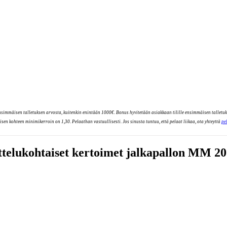
immäisen talletuksen arvosta, kuitenkin enintään 1000€. Bonus hyvitetään asiakkaan tilille ensimmäisen talletuks
sen kohteen minimikerroin on 1,30. Pelaathan vastuullisesti. Jos sinusta tuntuu, että pelaat liikaa, ota yhteyttä
pe
telukohtaiset kertoimet jalkapallon MM 2