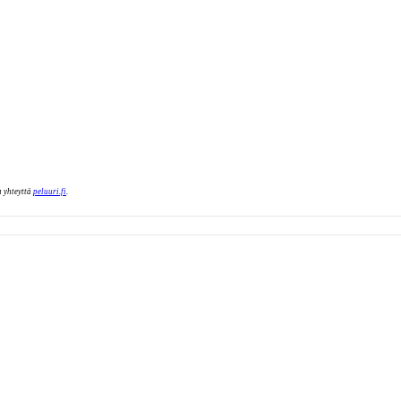
a yhteyttä
peluuri.fi
.