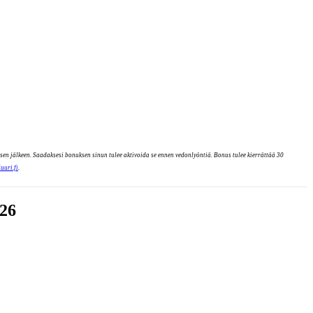
en jälkeen. Saadaksesi bonuksen sinun tulee aktivoida se ennen vedonlyöntiä. Bonus tulee kierrättää 30
luuri.fi
.
026