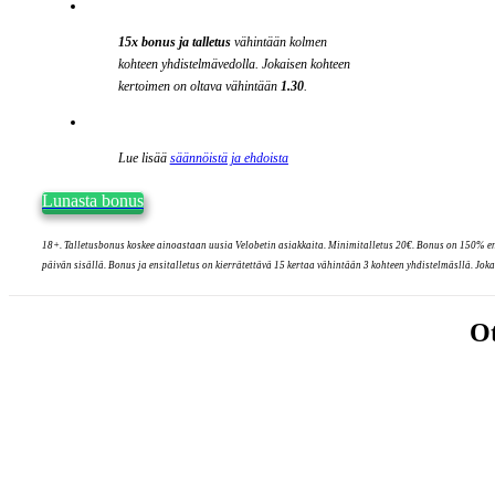
15x bonus ja talletus
vähintään kolmen
kohteen yhdistelmävedolla. Jokaisen kohteen
kertoimen on oltava vähintään
1.30
.
Lue lisää
säännöistä ja ehdoista
Lunasta bonus
18+.
Talletusbonus koskee ainoastaan uusia Velobetin asiakkaita. Minimitalletus 20€. Bonus on 150% ens
päivän sisällä. Bonus ja ensitalletus on kierrätettävä 15 kertaa vähintään 3 kohteen yhdistelmäsllä. Jokai
Ot