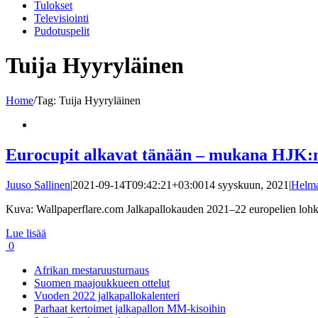
Tulokset
Televisiointi
Pudotuspelit
Tuija Hyyryläinen
Home
/
Tag:
Tuija Hyyryläinen
Eurocupit alkavat tänään – mukana HJK:n 
Juuso Sallinen
|
2021-09-14T09:42:21+03:00
14 syyskuun, 2021
|
Helma
Kuva: Wallpaperflare.com Jalkapallokauden 2021–22 europelien lohko
Lue lisää
0
Afrikan mestaruusturnaus
Suomen maajoukkueen ottelut
Vuoden 2022 jalkapallokalenteri
Parhaat kertoimet jalkapallon MM-kisoihin