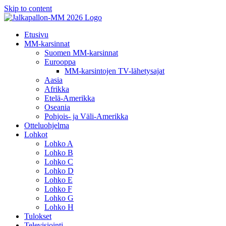
Skip to content
Etusivu
MM-karsinnat
Suomen MM-karsinnat
Eurooppa
MM-karsintojen TV-lähetysajat
Aasia
Afrikka
Etelä-Amerikka
Oseania
Pohjois- ja Väli-Amerikka
Otteluohjelma
Lohkot
Lohko A
Lohko B
Lohko C
Lohko D
Lohko E
Lohko F
Lohko G
Lohko H
Tulokset
Televisiointi