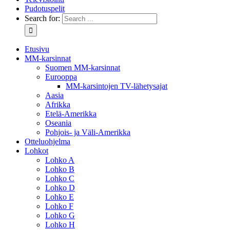
Pudotuspelit
Search for:
Etusivu
MM-karsinnat
Suomen MM-karsinnat
Eurooppa
MM-karsintojen TV-lähetysajat
Aasia
Afrikka
Etelä-Amerikka
Oseania
Pohjois- ja Väli-Amerikka
Otteluohjelma
Lohkot
Lohko A
Lohko B
Lohko C
Lohko D
Lohko E
Lohko F
Lohko G
Lohko H