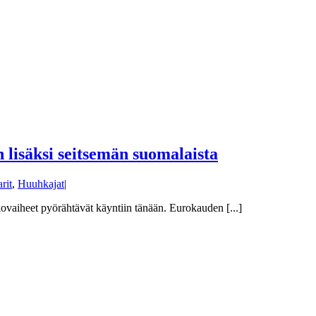
lisäksi seitsemän suomalaista
rit
,
Huuhkajat
|
vaiheet pyörähtävät käyntiin tänään. Eurokauden [...]