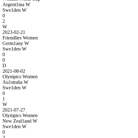
Argent1ina W
Swe1den W
0
2
W
2023-02-21
Friendlies Women
Germ1any W
Swe1den W
0
0
D
2021-08-02
Olympics Women
Au1stralia W
Swe1den W
0
1
W
2021-07-27
Olympics Women
New Zeal1and W
Swe1den W
0
2