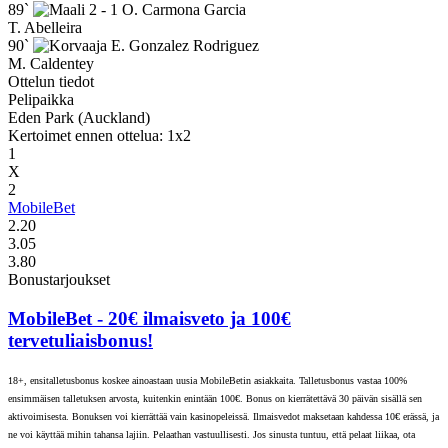
89`
2 - 1
O. Carmona Garcia
T. Abelleira
90`
E. Gonzalez Rodriguez
M. Caldentey
Ottelun tiedot
Pelipaikka
Eden Park (Auckland)
Kertoimet ennen ottelua: 1x2
1
X
2
MobileBet
2.20
3.05
3.80
Bonustarjoukset
MobileBet
- 20€ ilmaisveto ja 100€
tervetuliaisbonus!
18+, ensitalletusbonus koskee ainoastaan uusia MobileBetin asiakkaita. Talletusbonus vastaa 100%
ensimmäisen talletuksen arvosta, kuitenkin enintään 100€. Bonus on kierrätettävä 30 päivän sisällä sen
aktivoimisesta. Bonuksen voi kierrättää vain kasinopeleissä. Ilmaisvedot maksetaan kahdessa 10€ erässä, ja
ne voi käyttää mihin tahansa lajiin. Pelaathan vastuullisesti. Jos sinusta tuntuu, että pelaat liikaa, ota