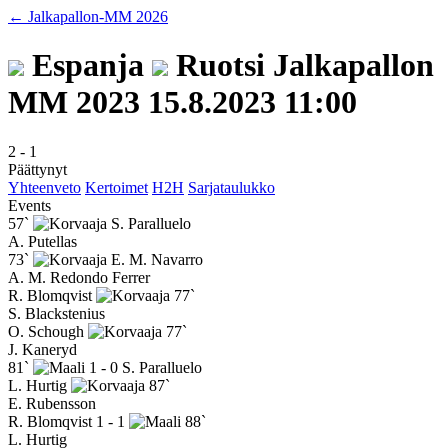
← Jalkapallon-MM 2026
Espanja
Ruotsi
Jalkapallon
MM 2023
15.8.2023 11:00
2
-
1
Päättynyt
Yhteenveto
Kertoimet
H2H
Sarjataulukko
Events
57`
S. Paralluelo
A. Putellas
73`
E. M. Navarro
A. M. Redondo Ferrer
R. Blomqvist
77`
S. Blackstenius
O. Schough
77`
J. Kaneryd
81`
1 - 0
S. Paralluelo
L. Hurtig
87`
E. Rubensson
R. Blomqvist
1 - 1
88`
L. Hurtig