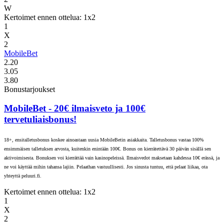
W
Kertoimet ennen ottelua: 1x2
1
X
2
MobileBet
2.20
3.05
3.80
Bonustarjoukset
MobileBet
- 20€ ilmaisveto ja 100€
tervetuliaisbonus!
18+, ensitalletusbonus koskee ainoastaan uusia MobileBetin asiakkaita. Talletusbonus vastaa 100%
ensimmäisen talletuksen arvosta, kuitenkin enintään 100€. Bonus on kierrätettävä 30 päivän sisällä sen
aktivoimisesta. Bonuksen voi kierrättää vain kasinopeleissä. Ilmaisvedot maksetaan kahdessa 10€ erässä, ja
ne voi käyttää mihin tahansa lajiin. Pelaathan vastuullisesti. Jos sinusta tuntuu, että pelaat liikaa, ota
yhteyttä peluuri.fi.
Kertoimet ennen ottelua: 1x2
1
X
2