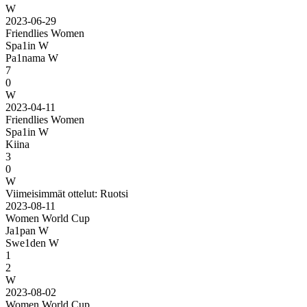
W
2023-06-29
Friendlies Women
Spa1in W
Pa1nama W
7
0
W
2023-04-11
Friendlies Women
Spa1in W
Kiina
3
0
W
Viimeisimmät ottelut: Ruotsi
2023-08-11
Women World Cup
Ja1pan W
Swe1den W
1
2
W
2023-08-02
Women World Cup