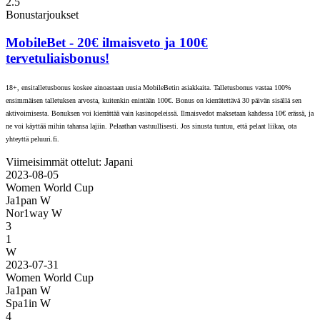
2.5
Bonustarjoukset
MobileBet
- 20€ ilmaisveto ja 100€
tervetuliaisbonus!
18+, ensitalletusbonus koskee ainoastaan uusia MobileBetin asiakkaita. Talletusbonus vastaa 100%
ensimmäisen talletuksen arvosta, kuitenkin enintään 100€. Bonus on kierrätettävä 30 päivän sisällä sen
aktivoimisesta. Bonuksen voi kierrättää vain kasinopeleissä. Ilmaisvedot maksetaan kahdessa 10€ erässä, ja
ne voi käyttää mihin tahansa lajiin. Pelaathan vastuullisesti. Jos sinusta tuntuu, että pelaat liikaa, ota
yhteyttä peluuri.fi.
Viimeisimmät ottelut: Japani
2023-08-05
Women World Cup
Ja1pan W
Nor1way W
3
1
W
2023-07-31
Women World Cup
Ja1pan W
Spa1in W
4