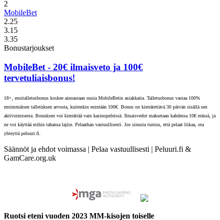
2
MobileBet
2.25
3.15
3.35
Bonustarjoukset
MobileBet
- 20€ ilmaisveto ja 100€
tervetuliaisbonus!
18+, ensitalletusbonus koskee ainoastaan uusia MobileBetin asiakkaita. Talletusbonus vastaa 100%
ensimmäisen talletuksen arvosta, kuitenkin enintään 100€. Bonus on kierrätettävä 30 päivän sisällä sen
aktivoimisesta. Bonuksen voi kierrättää vain kasinopeleissä. Ilmaisvedot maksetaan kahdessa 10€ erässä, ja
ne voi käyttää mihin tahansa lajiin. Pelaathan vastuullisesti. Jos sinusta tuntuu, että pelaat liikaa, ota
yhteyttä peluuri.fi.
Säännöt ja ehdot voimassa | Pelaa vastuullisesti | Peluuri.fi &
GamCare.org.uk
Ruotsi eteni vuoden 2023 MM-kisojen toiselle