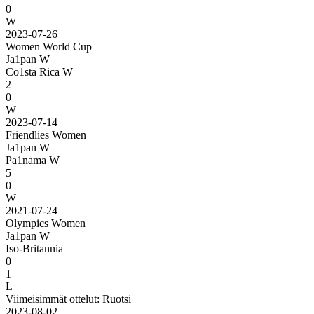
0
W
2023-07-26
Women World Cup
Ja1pan W
Co1sta Rica W
2
0
W
2023-07-14
Friendlies Women
Ja1pan W
Pa1nama W
5
0
W
2021-07-24
Olympics Women
Ja1pan W
Iso-Britannia
0
1
L
Viimeisimmät ottelut: Ruotsi
2023-08-02