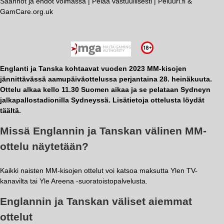
Säännöt ja ehdot voimassa | Pelaa vastuullisesti | Peluuri.fi &
GamCare.org.uk
Englanti ja Tanska kohtaavat vuoden 2023 MM-kisojen
jännittävässä aamupäiväottelussa perjantaina 28. heinäkuuta.
Ottelu alkaa kello 11.30 Suomen aikaa ja se pelataan Sydneyn
jalkapallostadionilla Sydneyssä. Lisätietoja ottelusta löydät
täältä.
Missä Englannin ja Tanskan välinen MM-
ottelu näytetään?
Kaikki naisten MM-kisojen ottelut voi katsoa maksutta Ylen TV-
kanavilta tai Yle Areena -suoratoistopalvelusta.
Englannin ja Tanskan väliset aiemmat
ottelut