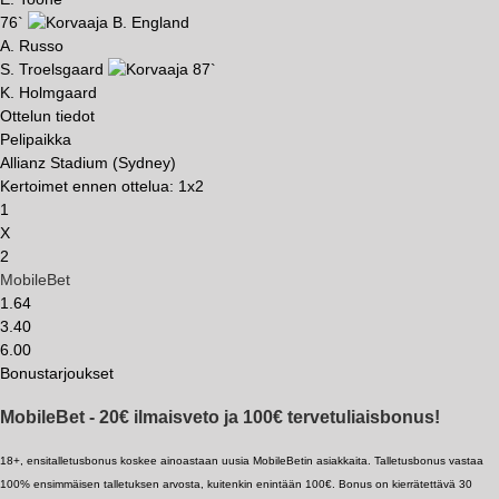
76`
B. England
A. Russo
S. Troelsgaard
87`
K. Holmgaard
Ottelun tiedot
Pelipaikka
Allianz Stadium (Sydney)
Kertoimet ennen ottelua: 1x2
1
X
2
MobileBet
1.64
3.40
6.00
Bonustarjoukset
MobileBet
- 20€ ilmaisveto ja 100€ tervetuliaisbonus!
18+, ensitalletusbonus koskee ainoastaan uusia MobileBetin asiakkaita. Talletusbonus vastaa
100% ensimmäisen talletuksen arvosta, kuitenkin enintään 100€. Bonus on kierrätettävä 30