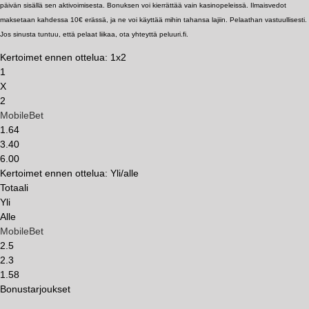
päivän sisällä sen aktivoimisesta. Bonuksen voi kierrättää vain kasinopeleissä. Ilmaisvedot
maksetaan kahdessa 10€ erässä, ja ne voi käyttää mihin tahansa lajiin. Pelaathan vastuullisesti.
Jos sinusta tuntuu, että pelaat liikaa, ota yhteyttä peluuri.fi.
Kertoimet ennen ottelua: 1x2
1
X
2
MobileBet
1.64
3.40
6.00
Kertoimet ennen ottelua: Yli/alle
Totaali
Yli
Alle
MobileBet
2.5
2.3
1.58
Bonustarjoukset