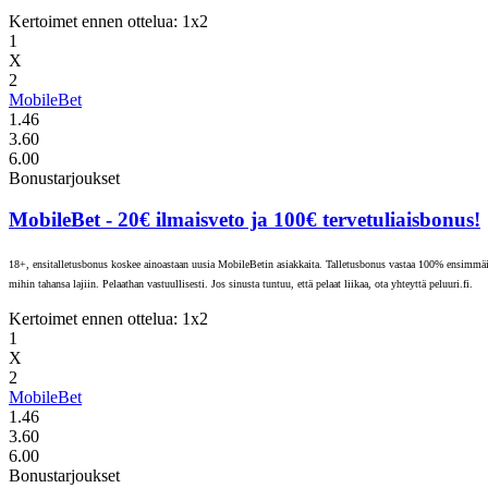
Kertoimet ennen ottelua: 1x2
1
X
2
MobileBet
1.46
3.60
6.00
Bonustarjoukset
MobileBet
- 20€ ilmaisveto ja 100€ tervetuliaisbonus!
18+, ensitalletusbonus koskee ainoastaan uusia MobileBetin asiakkaita. Talletusbonus vastaa 100% ensimmäise
mihin tahansa lajiin. Pelaathan vastuullisesti. Jos sinusta tuntuu, että pelaat liikaa, ota yhteyttä peluuri.fi.
Kertoimet ennen ottelua: 1x2
1
X
2
MobileBet
1.46
3.60
6.00
Bonustarjoukset