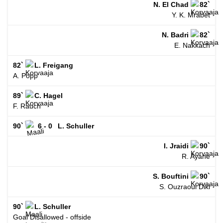
N. El Chad
82`
Y. K. Mrabet
N. Badri
82`
E. Nakkach
82`
L. Freigang
A. Popp
89`
C. Hagel
F. Rauch
90`
6 - 0
L. Schuller
I. Jraidi
90`
R. Ayane
S. Bouftini
90`
S. Ouzraoui Diki
90`
L. Schuller
Goal Disallowed - offside