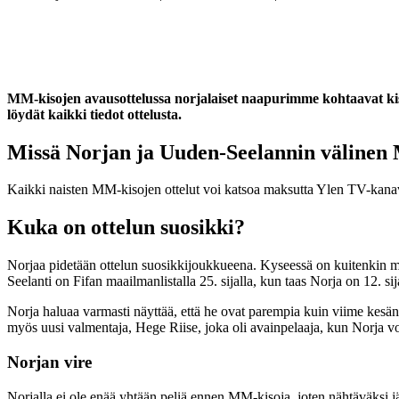
MM-kisojen avausottelussa norjalaiset naapurimme kohtaavat kis
löydät kaikki tiedot ottelusta.
Missä Norjan ja Uuden-Seelannin välinen
Kaikki naisten MM-kisojen ottelut voi katsoa maksutta Ylen TV-kanavi
Kuka on ottelun suosikki?
Norjaa pidetään ottelun suosikkijoukkueena. Kyseessä on kuitenkin myö
Seelanti on Fifan maailmanlistalla 25. sijalla, kun taas Norja on 12. sij
Norja haluaa varmasti näyttää, että he ovat parempia kuin viime kesän
myös uusi valmentaja, Hege Riise, joka oli avainpelaaja, kun Norja voi
Norjan vire
Norjalla ei ole enää yhtään peliä ennen MM-kisoja, joten nähtäväksi jä