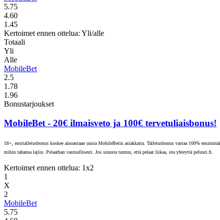
5.75
4.60
1.45
Kertoimet ennen ottelua: Yli/alle
Totaali
Yli
Alle
MobileBet
2.5
1.78
1.96
Bonustarjoukset
MobileBet
- 20€ ilmaisveto ja 100€ tervetuliaisbonus!
18+, ensitalletusbonus koskee ainoastaan uusia MobileBetin asiakkaita. Talletusbonus vastaa 100% ensimmäise
mihin tahansa lajiin. Pelaathan vastuullisesti. Jos sinusta tuntuu, että pelaat liikaa, ota yhteyttä peluuri.fi.
Kertoimet ennen ottelua: 1x2
1
X
2
MobileBet
5.75