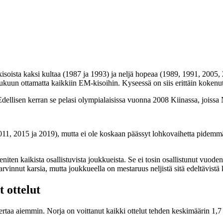
isoista kaksi kultaa (1987 ja 1993) ja neljä hopeaa (1989, 1991, 2005, 
ukuun ottamatta kaikkiin EM-kisoihin. Kyseessä on siis erittäin koken
 Edellisen kerran se pelasi olympialaisissa vuonna 2008 Kiinassa, joissa N
11, 2015 ja 2019), mutta ei ole koskaan päässyt lohkovaihetta pidemmälle
ten kaikista osallistuvista joukkueista. Se ei tosin osallistunut vuod
vinnut karsia, mutta joukkueella on mestaruus neljistä sitä edeltävistä k
 ottelut
rtaa aiemmin. Norja on voittanut kaikki ottelut tehden keskimäärin 1,7 