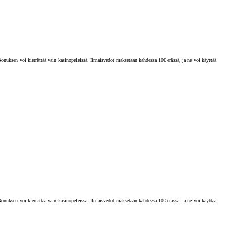
onuksen voi kierrättää vain kasinopeleissä. Ilmaisvedot maksetaan kahdessa 10€ erässä, ja ne voi käyttää
onuksen voi kierrättää vain kasinopeleissä. Ilmaisvedot maksetaan kahdessa 10€ erässä, ja ne voi käyttää