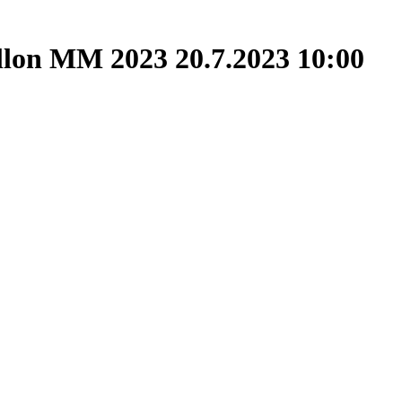
llon MM 2023
20.7.2023 10:00