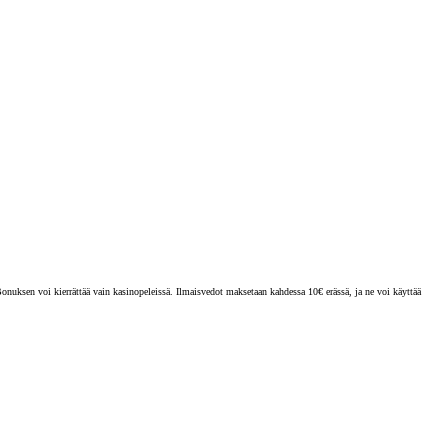
onuksen voi kierrättää vain kasinopeleissä. Ilmaisvedot maksetaan kahdessa 10€ erässä, ja ne voi käyttää