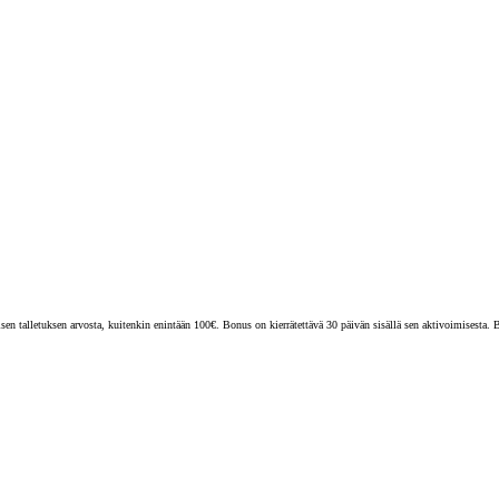
n talletuksen arvosta, kuitenkin enintään 100€. Bonus on kierrätettävä 30 päivän sisällä sen aktivoimisesta. B