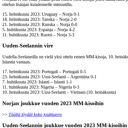
ottelun lisäajan kuudennelle minuutilla.
15. helmikuuta 2023: Uruguay – Norja 0-1
18. helmikuuta 2023: Tanska – Norja 2-0
21. helmikuuta 2023: Ranska – Norja 0-0
5. huhtikuuta 2023: Espanja – Norja 4-2
11. huhtikuuta 2023: Ruotsi – Norja 3-3
Uuden-Seelannin vire
Uudella-Seelannilla on vielä yksi ottelu ennen MM-kisoja, 10. heinäk
Islantia vastaan.
17. helmikuuta 2023: Portugali – Portugali 0-5
23. helmikuuta 2023: Uusi-Seelanti – Argentiina 0-1
7. huhtikuuta 2023: Islanti – Islanti 1-1
11. huhtikuuta 2023: Nigeria – Nigeria 0-3
10. heinäkuuta 2023: Uusi-Seelanti – Vietnam (10. heinäkuuta)
Norjan joukkue vuoden 2023 MM-kisoihin
>>
Täältä löydät koko joukkueen
Uuden-Seelannin joukkue vuoden 2023 MM-kisoihin