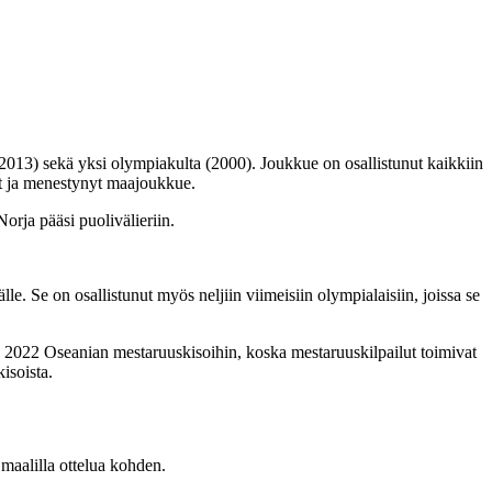
2013) sekä yksi olympiakulta (2000). Joukkue on osallistunut kaikkiin
ut ja menestynyt maajoukkue.
orja pääsi puolivälieriin.
. Se on osallistunut myös neljiin viimeisiin olympialaisiin, joissa se
en 2022 Oseanian mestaruuskisoihin, koska mestaruuskilpailut toimivat
isoista.
maalilla ottelua kohden.