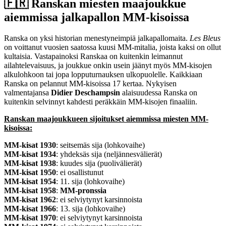
🇫🇷​ Ranskan miesten maajoukkue
aiemmissa jalkapallon MM-kisoissa
Ranska on yksi historian menestyneimpiä jalkapallomaita.
Les Bleus
on voittanut vuosien saatossa kuusi MM-mitalia, joista kaksi on ollut
kultaisia. Vastapainoksi Ranskaa on kuitenkin leimannut
ailahtelevaisuus, ja joukkue onkin usein jäänyt myös MM-kisojen
alkulohkoon tai jopa lopputurnauksen ulkopuolelle. Kaikkiaan
Ranska on pelannut MM-kisoissa 17 kertaa. Nykyisen
valmentajansa
Didier Deschampsin
alaisuudessa Ranska on
kuitenkin selvinnyt kahdesti peräkkäin MM-kisojen finaaliin.
Ranskan maajoukkueen sijoitukset aiemmissa miesten MM-
kisoissa:
MM-kisat 1930
: seitsemäs sija (lohkovaihe)
MM-kisat 1934
: yhdeksäs sija (neljännesvälierät)
MM-kisat 1938
: kuudes sija (puolivälierät)
MM-kisat 1950
: ei osallistunut
MM-kisat 1954
: 11. sija (lohkovaihe)
MM-kisat 1958
:
MM-pronssia
MM-kisat 1962
: ei selviytynyt karsinnoista
MM-kisat 1966
: 13. sija (lohkovaihe)
MM-kisat 1970
: ei selviytynyt karsinnoista