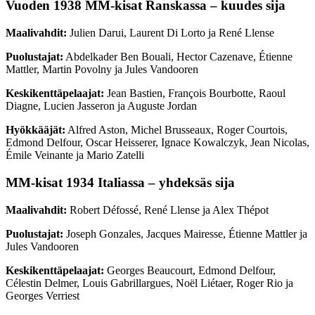
Vuoden 1938 MM-kisat Ranskassa – kuudes sija
Maalivahdit:
Julien Darui, Laurent Di Lorto ja René Llense
Puolustajat:
Abdelkader Ben Bouali, Hector Cazenave, Étienne
Mattler, Martin Povolny ja Jules Vandooren
Keskikenttäpelaajat:
Jean Bastien, François Bourbotte, Raoul
Diagne, Lucien Jasseron ja Auguste Jordan
Hyökkääjät:
Alfred Aston, Michel Brusseaux, Roger Courtois,
Edmond Delfour, Oscar Heisserer, Ignace Kowalczyk, Jean Nicolas,
Émile Veinante ja Mario Zatelli
MM-kisat 1934 Italiassa – yhdeksäs sija
Maalivahdit:
Robert Défossé, René Llense ja Alex Thépot
Puolustajat:
Joseph Gonzales, Jacques Mairesse, Étienne Mattler ja
Jules Vandooren
Keskikenttäpelaajat:
Georges Beaucourt, Edmond Delfour,
Célestin Delmer, Louis Gabrillargues, Noël Liétaer, Roger Rio ja
Georges Verriest