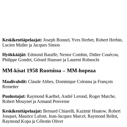
Keskikenttäpelaajat:
Joseph Bonnel, Yves Herbet, Robert Herbin,
Lucien Muller ja Jacques Simon
Hyökkääjät:
Edmond Baraffe, Nestor Combin, Didier Couécou,
Philippe Gondet, Gérard Hausser ja Laurent Robuschi
MM-kisat 1958 Ruotsissa – MM-hopeaa
Maalivahdit:
Claude Abbes, Dominique Colonna ja François
Remetter
Puolustajat:
Raymond Kaelbel, André Lerond, Roger Marche,
Robert Mouynet ja Armand Penverne
Keskikenttäpelaajat:
Bernard Chiarelli, Kazimir Hnatow, Robert
Jonquet, Maurice Lafont, Jean-Jacques Marcel, Raymond Bellot,
Raymond Kopa ja Célestin Oliver