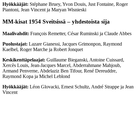
Hyökkääjät:
Stéphane Bruey, Yvon Douis, Just Fontaine, Roger
Piantoni, Jean Vincent ja Maryan Wisnieski
MM-kisat 1954 Sveitsissä – yhdestoista sija
Maalivahdit:
François Remetter, César Ruminski ja Claude Abbes
Puolustajat:
Lazare Gianessi, Jacques Grimonpon, Raymond
Kaelbel, Roger Marche ja Robert Jonquet
Keskikenttäpelaajat:
Guillaume Bieganski, Antoine Cuissard,
Xercès Louis, Jean-Jacques Marcel, Abderrahmane Mahjoub,
Armand Penverne, Abdelaziz Ben Tifour, René Dereuddre,
Raymond Kopa ja Michel Leblond
Hyökkääjät:
Léon Glovacki, Ernest Schultz, André Strappe ja Jean
Vincent