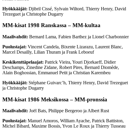
Hyökkääjät:
Djibril Cissé, Sylvain Wiltord, Thierry Henry, David
Trezeguet ja Christophe Dugarry
MM-kisat 1998 Ranskassa – MM-kultaa
Maalivahdit:
Bernard Lama, Fabien Barthez ja Lionel Charbonnier
Puolustajat:
Vincent Candela, Bixente Lizarazu, Laurent Blanc,
Marcel Desailly, Lilian Thuram ja Frank Leboeuf
Keskikenttäpelaajat:
Patrick Vieira, Youri Djorkaeff, Didier
Deschamps, Zinedine Zidane, Robert Pires, Bernard Diomède,
Alain Boghossian, Emmanuel Petit ja Christian Karembeu
Hyökkääjät:
Stéphane Guivarc’h, Thierry Henry, David Trezeguet
ja Christophe Dugarry
MM-kisat 1986 Meksikossa – MM-pronssia
Maalivahdit:
Joël Bats, Philippe Bergeroo ja Albert Rust
Puolustajat:
Manuel Amoros, William Ayache, Patrick Battiston,
Michel Bibard, Maxime Bossis, Yvon Le Roux ja Thierry Tusseau