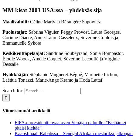
MM-kisat 2003 USA:ssa – yhdeksäs sija
Maalivahdit:
Céline Marty ja Bérangère Sapowicz
Puolustajat:
Sabrina Viguier, Peggy Provost, Laura Georges,
Corinne Diacre, Anne-Laure Casseleux, Severine Goulois ja
Emmanuelle Sykora
Keskikenttäpelaajat:
Sandrine Soubeyrand, Sonia Bompastor,
Élodie Woock, Amélie Coquet, Séverine Lecouflé ja Virginie
Dessalle
Hyökkääjät:
Stéphanie Mugneret-Béghé, Marinette Pichon,
Laëtitia Tonazzi, Marie-Ange Kramo ja Hoda Lattaf
Search for:
Viimeisimmät artikkelit
FIFA:n presidentti avaa oven Venäjän paluulle: ”Ketään ei
pitäisi kieltää”
Kaaosfinaali Rabatissa – Senegal Afrikan mestariksi jatkoajan