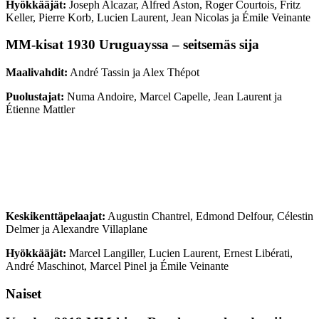
Hyökkääjät:
Joseph Alcazar, Alfred Aston, Roger Courtois, Fritz
Keller, Pierre Korb, Lucien Laurent, Jean Nicolas ja Émile Veinante
MM-kisat 1930 Uruguayssa – seitsemäs sija
Maalivahdit:
André Tassin ja Alex Thépot
Puolustajat:
Numa Andoire, Marcel Capelle, Jean Laurent ja
Étienne Mattler
Keskikenttäpelaajat:
Augustin Chantrel, Edmond Delfour, Célestin
Delmer ja Alexandre Villaplane
Hyökkääjät:
Marcel Langiller, Lucien Laurent, Ernest Libérati,
André Maschinot, Marcel Pinel ja Émile Veinante
Naiset