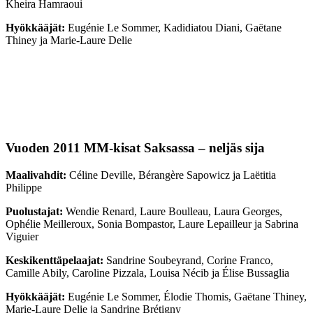
Kheira Hamraoui
Hyökkääjät:
Eugénie Le Sommer, Kadidiatou Diani, Gaëtane
Thiney ja Marie-Laure Delie
Vuoden 2011 MM-kisat Saksassa – neljäs sija
Maalivahdit:
Céline Deville, Bérangère Sapowicz ja Laëtitia
Philippe
Puolustajat:
Wendie Renard, Laure Boulleau, Laura Georges,
Ophélie Meilleroux, Sonia Bompastor, Laure Lepailleur ja Sabrina
Viguier
Keskikenttäpelaajat:
Sandrine Soubeyrand, Corine Franco,
Camille Abily, Caroline Pizzala, Louisa Nécib ja Élise Bussaglia
Hyökkääjät:
Eugénie Le Sommer, Élodie Thomis, Gaëtane Thiney,
Marie-Laure Delie ja Sandrine Brétigny