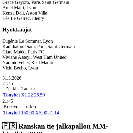
Grace Geyoro, Paris Saint-Germain
Amel Majri, Lyon
Kenza Dali, Aston Villa
Léa Le Garrec, Fleury
Hyökkääjät
Eugénie Le Sommer, Lyon
Kadidiatou Diani, Paris Saint-Germain
Clara Matéo, Paris FC
Viviane Asseyi, West Ham United
Naomie Feller, Real Madrid
Vicki Bècho, Lyon
31.3.2026
21:45
Tšekki -
Tanska
Tonybet
X
1.22
2
6.50
21:45
Kosovo -
Turkki
Tonybet
1
50.00
X
5.00
2
1.14
🇫🇷​ Ranskan tie jalkapallon MM-