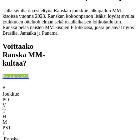
Tällä sivulla on esiteltynä Ranskan joukkue jalkapallon MM-
kisoissa vuonna 2023. Ranskan kokoonpanon lisäksi löydät sivulta
joukkueen otteluohjelman sekä reaaliaikaisen lohkotaulukon.
Ranska pelaa naisten MM-kisojen F-lohkossa, jossa pelaavat myös
Brasilia, Jamaika ja Panama.
Voittaako
Ranska MM-
kultaa?
Kerroin: 8.50
#
Joukkue
PO
V
T
H
M
PST
1
Ranska