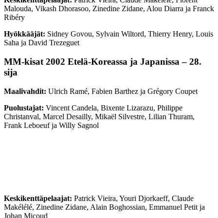
Malouda, Vikash Dhorasoo, Zinedine Zidane, Alou Diarra ja Franck
Ribéry
Hyökkääjät:
Sidney Govou, Sylvain Wiltord, Thierry Henry, Louis
Saha ja David Trezeguet
MM-kisat 2002 Etelä-Koreassa ja Japanissa – 28.
sija
Maalivahdit:
Ulrich Ramé, Fabien Barthez ja Grégory Coupet
Puolustajat:
Vincent Candela, Bixente Lizarazu, Philippe
Christanval, Marcel Desailly, Mikaël Silvestre, Lilian Thuram,
Frank Leboeuf ja Willy Sagnol
Keskikenttäpelaajat:
Patrick Vieira, Youri Djorkaeff, Claude
Makélélé, Zinedine Zidane, Alain Boghossian, Emmanuel Petit ja
Johan Micoud