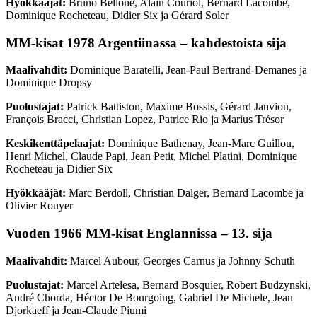
Hyökkääjät:
Bruno Bellone, Alain Couriol, Bernard Lacombe,
Dominique Rocheteau, Didier Six ja Gérard Soler
MM-kisat 1978 Argentiinassa – kahdestoista sija
Maalivahdit:
Dominique Baratelli, Jean-Paul Bertrand-Demanes ja
Dominique Dropsy
Puolustajat:
Patrick Battiston, Maxime Bossis, Gérard Janvion,
François Bracci, Christian Lopez, Patrice Rio ja Marius Trésor
Keskikenttäpelaajat:
Dominique Bathenay, Jean-Marc Guillou,
Henri Michel, Claude Papi, Jean Petit, Michel Platini, Dominique
Rocheteau ja Didier Six
Hyökkääjät:
Marc Berdoll, Christian Dalger, Bernard Lacombe ja
Olivier Rouyer
Vuoden 1966 MM-kisat Englannissa – 13. sija
Maalivahdit:
Marcel Aubour, Georges Carnus ja Johnny Schuth
Puolustajat:
Marcel Artelesa, Bernard Bosquier, Robert Budzynski,
André Chorda, Héctor De Bourgoing, Gabriel De Michele, Jean
Djorkaeff ja Jean-Claude Piumi