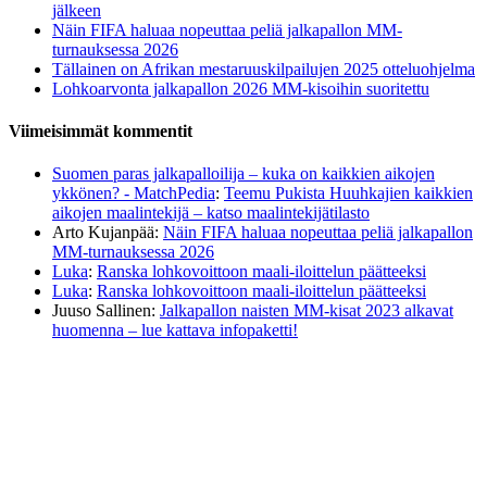
jälkeen
Näin FIFA haluaa nopeuttaa peliä jalkapallon MM-
turnauksessa 2026
Tällainen on Afrikan mestaruuskilpailujen 2025 otteluohjelma
Lohkoarvonta jalkapallon 2026 MM-kisoihin suoritettu
Viimeisimmät kommentit
Suomen paras jalkapalloilija – kuka on kaikkien aikojen
ykkönen? - MatchPedia
:
Teemu Pukista Huuhkajien kaikkien
aikojen maalintekijä – katso maalintekijätilasto
Arto Kujanpää
:
Näin FIFA haluaa nopeuttaa peliä jalkapallon
MM-turnauksessa 2026
Luka
:
Ranska lohkovoittoon maali-iloittelun päätteeksi
Luka
:
Ranska lohkovoittoon maali-iloittelun päätteeksi
Juuso Sallinen
:
Jalkapallon naisten MM-kisat 2023 alkavat
huomenna – lue kattava infopaketti!