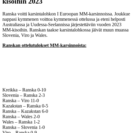
kisoihin 2023
Ranska voitti karsintalohkon I Euroopan MM-karsinnoissa. Joukkue
nappasi kymmenen voittoa kymmenessä ottelussa ja eteni helposti
Australiassa ja Uudessa-Seelannissa järjestettäviin vuoden 2023
MM-kisoihin. Ranskan taakse karsintalohkossa jäivät muun muassa
Slovenia, Viro ja Wales.
Ranskan ottelutulokset MM-karsinnoista:
Kreikka – Ranska 0-10
Slovenia – Ranska 2-3
Ranska – Viro 11-0
Kazakstan – Ranska 0-5
Ranska – Kazakstan 6-0
Ranska – Wales 2-0
Wales – Ranska 1-2
Ranska – Slovenia 1-0
Viro – Ranska 0-9