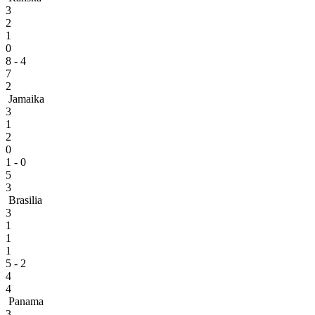
3
2
1
0
8 - 4
7
2
Jamaika
3
1
2
0
1 - 0
5
3
Brasilia
3
1
1
1
5 - 2
4
4
Panama
3