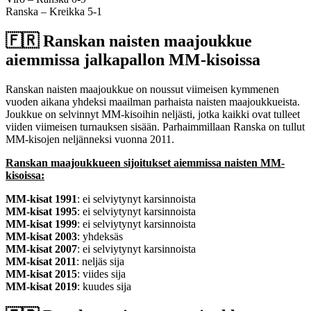
Ranska – Kreikka 5-1
🇫🇷​ Ranskan naisten maajoukkue
aiemmissa jalkapallon MM-kisoissa
Ranskan naisten maajoukkue on noussut viimeisen kymmenen
vuoden aikana yhdeksi maailman parhaista naisten maajoukkueista.
Joukkue on selvinnyt MM-kisoihin neljästi, jotka kaikki ovat tulleet
viiden viimeisen turnauksen sisään. Parhaimmillaan Ranska on tullut
MM-kisojen neljänneksi vuonna 2011.
Ranskan maajoukkueen sijoitukset aiemmissa naisten MM-
kisoissa:
MM-kisat 1991
: ei selviytynyt karsinnoista
MM-kisat 1995
: ei selviytynyt karsinnoista
MM-kisat 1999
: ei selviytynyt karsinnoista
MM-kisat 2003
: yhdeksäs
MM-kisat 2007
: ei selviytynyt karsinnoista
MM-kisat 2011
: neljäs sija
MM-kisat 2015
: viides sija
MM-kisat 2019
: kuudes sija