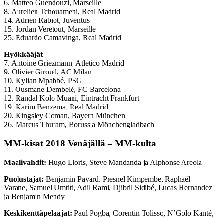
6. Matteo Guendouzi, Marseille
8. Aurelien Tchouameni, Real Madrid
14. Adrien Rabiot, Juventus
15. Jordan Veretout, Marseille
25. Eduardo Camavinga, Real Madrid
Hyökkääjät
7. Antoine Griezmann, Atletico Madrid
9. Olivier Giroud, AC Milan
10. Kylian Mpabbé, PSG
11. Ousmane Dembelé, FC Barcelona
12. Randal Kolo Muani, Eintracht Frankfurt
19. Karim Benzema, Real Madrid
20. Kingsley Coman, Bayern München
26. Marcus Thuram, Borussia Mönchengladbach
MM-kisat 2018 Venäjällä – MM-kulta
Maalivahdit:
Hugo Lloris, Steve Mandanda ja Alphonse Areola
Puolustajat:
Benjamin Pavard, Presnel Kimpembe, Raphaël
Varane, Samuel Umtiti, Adil Rami, Djibril Sidibé, Lucas Hernandez
ja Benjamin Mendy
Keskikenttäpelaajat:
Paul Pogba, Corentin Tolisso, N’Golo Kanté,