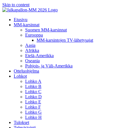
Skip to content
Etusivu
MM-karsinnat
Suomen MM-karsinnat
Eurooppa
MM-karsintojen TV-lähetysajat
Aasia
Afrikka
Etelä-Amerikka
Oseania
Pohjois- ja Väli-Amerikka
Otteluohjelma
Lohkot
Lohko A
Lohko B
Lohko C
Lohko D
Lohko E
Lohko F
Lohko G
Lohko H
Tulokset
Televisiointi