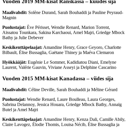
Vuoden 2019 MM-kisat Ranskassa – kuudes sija
Maalivahdit:
Solène Durand, Sarah Bouhaddi ja Pauline Peyraud-
Magnin
Puolustajat:
Ève Périsset, Wendie Renard, Marion Torrent,
Aïssatou Tounkara, Sakina Karchaoui, Amel Majri, Griedge Mbock
Bathy ja Julie Debever
Keskikenttäpelaajat:
Amandine Henry, Grace Geyoro, Charlotte
Bilbault, Élise Bussaglia, Gaëtane Thiney ja Maéva Clemaron
Hyökkääjät:
Eugénie Le Sommer, Kadidiatou Diani, Emelyne
Laurent, Valérie Gauvin, Viviane Asseyi ja Delphine Cascarino
Vuoden 2015 MM-kisat Kanadassa – viides sija
Maalivahdit:
Céline Deville, Sarah Bouhaddi ja Méline Gérard
Puolustajat:
Wendie Renard, Laure Boulleau, Laura Georges,
Sabrina Delannoy, Jessica Houara, Griedge Mbock Bathy, Annaïg
Butel ja Amel Majri
Keskikenttäpelaajat:
Amandine Henry, Kenza Dali, Camille Abily,
Claire Lavogez, Élodie Thomis, Louisa Nécib, Élise Bussaglia ja