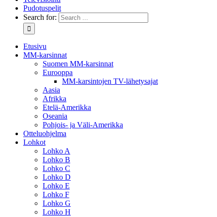
Pudotuspelit
Search for:
Etusivu
MM-karsinnat
Suomen MM-karsinnat
Eurooppa
MM-karsintojen TV-lähetysajat
Aasia
Afrikka
Etelä-Amerikka
Oseania
Pohjois- ja Väli-Amerikka
Otteluohjelma
Lohkot
Lohko A
Lohko B
Lohko C
Lohko D
Lohko E
Lohko F
Lohko G
Lohko H