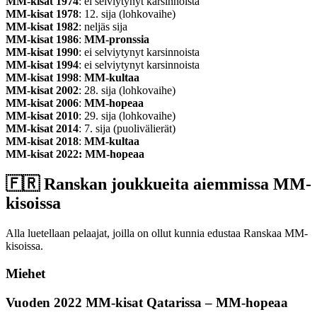
MM-kisat 1974
: ei selviytynyt karsinnoista
MM-kisat 1978
: 12. sija (lohkovaihe)
MM-kisat 1982
: neljäs sija
MM-kisat 1986
:
MM-pronssia
MM-kisat 1990
: ei selviytynyt karsinnoista
MM-kisat 1994
: ei selviytynyt karsinnoista
MM-kisat 1998
:
MM-kultaa
MM-kisat 2002
: 28. sija (lohkovaihe)
MM-kisat 2006
:
MM-hopeaa
MM-kisat 2010
: 29. sija (lohkovaihe)
MM-kisat 2014
: 7. sija (puolivälierät)
MM-kisat 2018
:
MM-kultaa
MM-kisat 2022: MM-hopeaa
🇫🇷​ Ranskan joukkueita aiemmissa MM-
kisoissa
Alla luetellaan pelaajat, joilla on ollut kunnia edustaa Ranskaa MM-
kisoissa.
Miehet
Vuoden 2022 MM-kisat Qatarissa – MM-hopeaa