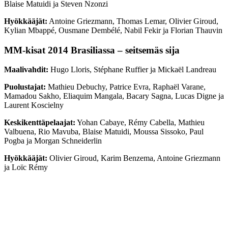
Blaise Matuidi ja Steven Nzonzi
Hyökkääjät:
Antoine Griezmann, Thomas Lemar, Olivier Giroud,
Kylian Mbappé, Ousmane Dembélé, Nabil Fekir ja Florian Thauvin
MM-kisat 2014 Brasiliassa – seitsemäs sija
Maalivahdit:
Hugo Lloris, Stéphane Ruffier ja Mickaël Landreau
Puolustajat:
Mathieu Debuchy, Patrice Evra, Raphaël Varane,
Mamadou Sakho, Eliaquim Mangala, Bacary Sagna, Lucas Digne ja
Laurent Koscielny
Keskikenttäpelaajat:
Yohan Cabaye, Rémy Cabella, Mathieu
Valbuena, Rio Mavuba, Blaise Matuidi, Moussa Sissoko, Paul
Pogba ja Morgan Schneiderlin
Hyökkääjät:
Olivier Giroud, Karim Benzema, Antoine Griezmann
ja Loïc Rémy