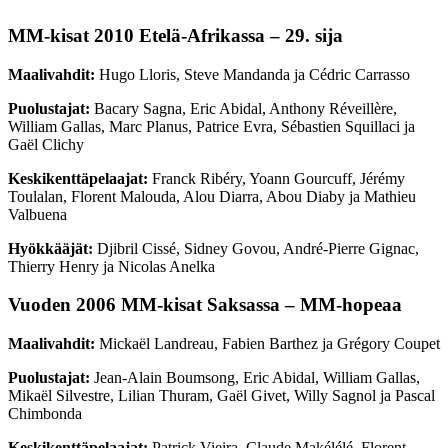
MM-kisat 2010 Etelä-Afrikassa – 29. sija
Maalivahdit:
Hugo Lloris, Steve Mandanda ja Cédric Carrasso
Puolustajat:
Bacary Sagna, Eric Abidal, Anthony Réveillère,
William Gallas, Marc Planus, Patrice Evra, Sébastien Squillaci ja
Gaël Clichy
Keskikenttäpelaajat:
Franck Ribéry, Yoann Gourcuff, Jérémy
Toulalan, Florent Malouda, Alou Diarra, Abou Diaby ja Mathieu
Valbuena
Hyökkääjät:
Djibril Cissé, Sidney Govou, André-Pierre Gignac,
Thierry Henry ja Nicolas Anelka
Vuoden 2006 MM-kisat Saksassa – MM-hopeaa
Maalivahdit:
Mickaël Landreau, Fabien Barthez ja Grégory Coupet
Puolustajat:
Jean-Alain Boumsong, Eric Abidal, William Gallas,
Mikaël Silvestre, Lilian Thuram, Gaël Givet, Willy Sagnol ja Pascal
Chimbonda
Keskikenttäpelaajat:
Patrick Vieira, Claude Makélélé, Florent