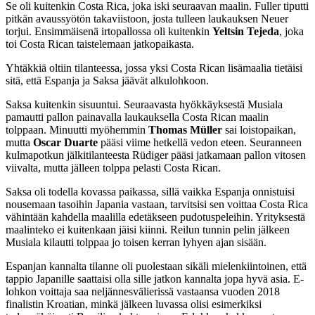
Se oli kuitenkin Costa Rica, joka iski seuraavan maalin. Fuller tiputti
pitkän avaussyötön takaviistoon, josta tulleen laukauksen Neuer
torjui. Ensimmäisenä irtopallossa oli kuitenkin
Yeltsin Tejeda
, joka
toi Costa Rican taistelemaan jatkopaikasta.
Yhtäkkiä oltiin tilanteessa, jossa yksi Costa Rican lisämaalia tietäisi
sitä, että Espanja ja Saksa jäävät alkulohkoon.
Saksa kuitenkin sisuuntui. Seuraavasta hyökkäyksestä Musiala
pamautti pallon painavalla laukauksella Costa Rican maalin
tolppaan. Minuutti myöhemmin
Thomas Müller
sai loistopaikan,
mutta
Oscar Duarte
pääsi viime hetkellä vedon eteen. Seuranneen
kulmapotkun jälkitilanteesta Rüdiger pääsi jatkamaan pallon vitosen
viivalta, mutta jälleen tolppa pelasti Costa Rican.
Saksa oli todella kovassa paikassa, sillä vaikka Espanja onnistuisi
nousemaan tasoihin Japania vastaan, tarvitsisi sen voittaa Costa Rica
vähintään kahdella maalilla edetäkseen pudotuspeleihin. Yrityksestä
maalinteko ei kuitenkaan jäisi kiinni. Reilun tunnin pelin jälkeen
Musiala kilautti tolppaa jo toisen kerran lyhyen ajan sisään.
Espanjan kannalta tilanne oli puolestaan sikäli mielenkiintoinen, että
tappio Japanille saattaisi olla sille jatkon kannalta jopa hyvä asia. E-
lohkon voittaja saa neljännesvälierissä vastaansa vuoden 2018
finalistin Kroatian, minkä jälkeen luvassa olisi esimerkiksi