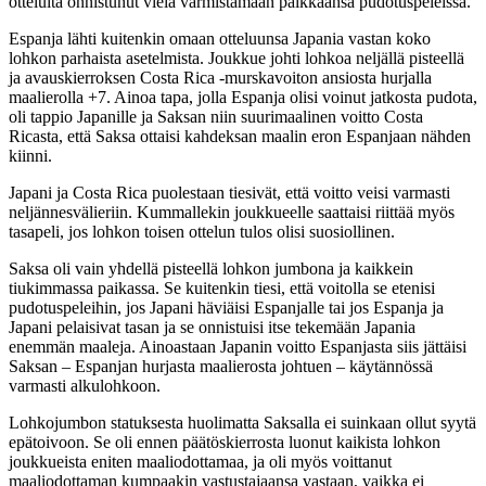
otteluita onnistunut vielä varmistamaan paikkaansa pudotuspeleissä.
Espanja lähti kuitenkin omaan otteluunsa Japania vastan koko
lohkon parhaista asetelmista. Joukkue johti lohkoa neljällä pisteellä
ja avauskierroksen Costa Rica -murskavoiton ansiosta hurjalla
maalierolla +7. Ainoa tapa, jolla Espanja olisi voinut jatkosta pudota,
oli tappio Japanille ja Saksan niin suurimaalinen voitto Costa
Ricasta, että Saksa ottaisi kahdeksan maalin eron Espanjaan nähden
kiinni.
Japani ja Costa Rica puolestaan tiesivät, että voitto veisi varmasti
neljännesvälieriin. Kummallekin joukkueelle saattaisi riittää myös
tasapeli, jos lohkon toisen ottelun tulos olisi suosiollinen.
Saksa oli vain yhdellä pisteellä lohkon jumbona ja kaikkein
tiukimmassa paikassa. Se kuitenkin tiesi, että voitolla se etenisi
pudotuspeleihin, jos Japani häviäisi Espanjalle tai jos Espanja ja
Japani pelaisivat tasan ja se onnistuisi itse tekemään Japania
enemmän maaleja. Ainoastaan Japanin voitto Espanjasta siis jättäisi
Saksan – Espanjan hurjasta maalierosta johtuen – käytännössä
varmasti alkulohkoon.
Lohkojumbon statuksesta huolimatta Saksalla ei suinkaan ollut syytä
epätoivoon. Se oli ennen päätöskierrosta luonut kaikista lohkon
joukkueista eniten maaliodottamaa, ja oli myös voittanut
maaliodottaman kumpaakin vastustajaansa vastaan, vaikka ei