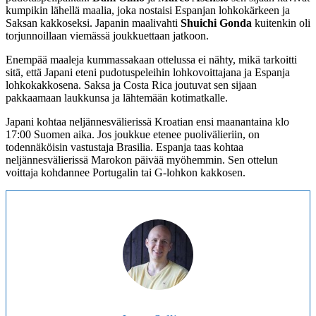
kumpikin lähellä maalia, joka nostaisi Espanjan lohkokärkeen ja
Saksan kakkoseksi. Japanin maalivahti
Shuichi Gonda
kuitenkin oli
torjunnoillaan viemässä joukkuettaan jatkoon.
Enempää maaleja kummassakaan ottelussa ei nähty, mikä tarkoitti
sitä, että Japani eteni pudotuspeleihin lohkovoittajana ja Espanja
lohkokakkosena. Saksa ja Costa Rica joutuvat sen sijaan
pakkaamaan laukkunsa ja lähtemään kotimatkalle.
Japani kohtaa neljännesvälierissä Kroatian ensi maanantaina klo
17:00 Suomen aika. Jos joukkue etenee puolivälieriin, on
todennäköisin vastustaja Brasilia. Espanja taas kohtaa
neljännesvälierissä Marokon päivää myöhemmin. Sen ottelun
voittaja kohdannee Portugalin tai G-lohkon kakkosen.