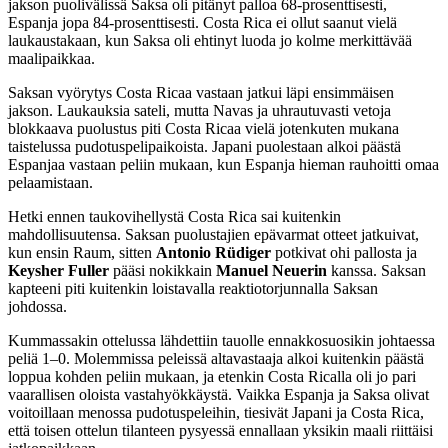
jakson puolivälissä Saksa oli pitänyt palloa 68-prosenttisesti,
Espanja jopa 84-prosenttisesti. Costa Rica ei ollut saanut vielä
laukaustakaan, kun Saksa oli ehtinyt luoda jo kolme merkittävää
maalipaikkaa.
Saksan vyörytys Costa Ricaa vastaan jatkui läpi ensimmäisen
jakson. Laukauksia sateli, mutta Navas ja uhrautuvasti vetoja
blokkaava puolustus piti Costa Ricaa vielä jotenkuten mukana
taistelussa pudotuspelipaikoista. Japani puolestaan alkoi päästä
Espanjaa vastaan peliin mukaan, kun Espanja hieman rauhoitti omaa
pelaamistaan.
Hetki ennen taukovihellystä Costa Rica sai kuitenkin
mahdollisuutensa. Saksan puolustajien epävarmat otteet jatkuivat,
kun ensin Raum, sitten
Antonio Rüdiger
potkivat ohi pallosta ja
Keysher Fuller
pääsi nokikkain
Manuel Neuerin
kanssa. Saksan
kapteeni piti kuitenkin loistavalla reaktiotorjunnalla Saksan
johdossa.
Kummassakin ottelussa lähdettiin tauolle ennakkosuosikin johtaessa
peliä 1–0. Molemmissa peleissä altavastaaja alkoi kuitenkin päästä
loppua kohden peliin mukaan, ja etenkin Costa Ricalla oli jo pari
vaarallisen oloista vastahyökkäystä. Vaikka Espanja ja Saksa olivat
voitoillaan menossa pudotuspeleihin, tiesivät Japani ja Costa Rica,
että toisen ottelun tilanteen pysyessä ennallaan yksikin maali riittäisi