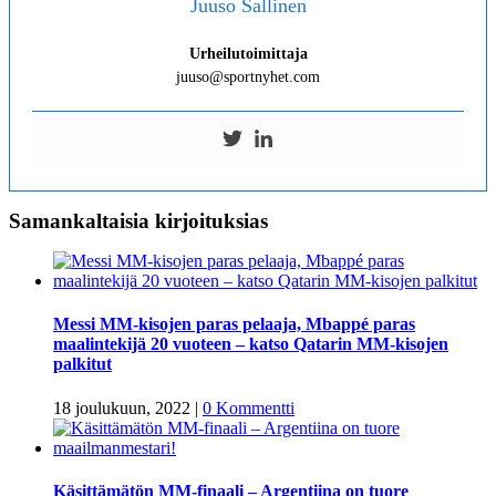
Juuso Sallinen
Urheilutoimittaja
juuso@sportnyhet.com
Samankaltaisia kirjoituksias
Messi MM-kisojen paras pelaaja, Mbappé paras
maalintekijä 20 vuoteen – katso Qatarin MM-kisojen
palkitut
18 joulukuun, 2022
|
0 Kommentti
Käsittämätön MM-finaali – Argentiina on tuore