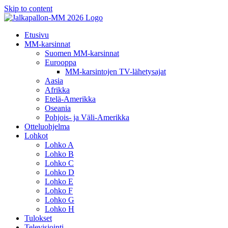
Skip to content
Etusivu
MM-karsinnat
Suomen MM-karsinnat
Eurooppa
MM-karsintojen TV-lähetysajat
Aasia
Afrikka
Etelä-Amerikka
Oseania
Pohjois- ja Väli-Amerikka
Otteluohjelma
Lohkot
Lohko A
Lohko B
Lohko C
Lohko D
Lohko E
Lohko F
Lohko G
Lohko H
Tulokset
Televisiointi