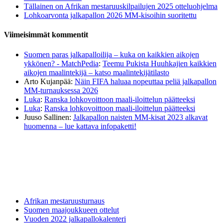
Tällainen on Afrikan mestaruuskilpailujen 2025 otteluohjelma
Lohkoarvonta jalkapallon 2026 MM-kisoihin suoritettu
Viimeisimmät kommentit
Suomen paras jalkapalloilija – kuka on kaikkien aikojen
ykkönen? - MatchPedia
:
Teemu Pukista Huuhkajien kaikkien
aikojen maalintekijä – katso maalintekijätilasto
Arto Kujanpää
:
Näin FIFA haluaa nopeuttaa peliä jalkapallon
MM-turnauksessa 2026
Luka
:
Ranska lohkovoittoon maali-iloittelun päätteeksi
Luka
:
Ranska lohkovoittoon maali-iloittelun päätteeksi
Juuso Sallinen
:
Jalkapallon naisten MM-kisat 2023 alkavat
huomenna – lue kattava infopaketti!
Afrikan mestaruusturnaus
Suomen maajoukkueen ottelut
Vuoden 2022 jalkapallokalenteri