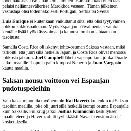
todennäköisesti Brasilian kohtaaminen. E-lohkon kakkonen taas
pelaisi neljännesvälierissä Marokkoa vastaan. Tämän jälkeinen
vastustaja olisi todennäköisesti Portugali, Serbia tai Sveitsi.
Luis Enrique
ei kuitenkaan vaikuttanut siltä, että olisi tyytyväinen
lohkon kakkospaikkaan. Myös Espanjan päävalmentaja vaihtoi
kentälle lisää hyökkäysvoimaa ja kannusti omiaan jahtaamaan
tasoitusta.
Samalla Costa Rica oli iskenyt johto-osuman Saksaa vastaan, mikä
tarkoitti, että juuri sillä hetkellä Japani ja Costa Rica olivat menossa
lohkosta jatkoon.
Joel Campbell
lähetti vapaapotkun, jonka Duarte
jatkoi maalille. Lopulta pallo kimposi Neuerin ja
Juan Vargasin
kautta maaliin.
Saksan nousu voittoon vei Espanjan
pudotuspeleihin
Vain kaksi minuuttia myöhemmin
Kai Havertz
kuitenkin toi Saksan
tasoihin maalilla, joka oli juuri sillä hetkellä isompi osuma Espanjalle
kuin Saksalle. Füllkrug jatkoi
Joshua Kimmichin
keskityksen
maalin eteen ja Havertz ohitti tyylikkäästi Navasin ensimmäisellä
kosketuksella.