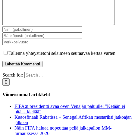
Tallenna yhteystietoni selaimeen seuraavaa kertaa varten.
Search for:
Viimeisimmät artikkelit
FIFA:n presidentti avaa oven Venäjän paluulle: ”Ketään ei
pitäisi kieltää”
Kaaosfinaali Rabatissa – Senegal Afrikan mestariksi jatkoajan
jälkeen
Näin FIFA haluaa nopeuttaa peliä jalkapallon MM-
turnauksessa 2026