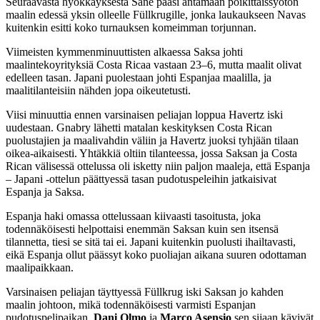
Seuraavasta hyökkäyksestä Sane pääsi antamaan poikittaissyötön
maalin edessä yksin olleelle Füllkrugille, jonka laukaukseen Navas
kuitenkin esitti koko turnauksen komeimman torjunnan.
Viimeisten kymmenminuuttisten alkaessa Saksa johti
maalintekoyrityksiä Costa Ricaa vastaan 23–6, mutta maalit olivat
edelleen tasan. Japani puolestaan johti Espanjaa maalilla, ja
maalitilanteisiin nähden jopa oikeutetusti.
Viisi minuuttia ennen varsinaisen peliajan loppua Havertz iski
uudestaan. Gnabry lähetti matalan keskityksen Costa Rican
puolustajien ja maalivahdin väliin ja Havertz juoksi tyhjään tilaan
oikea-aikaisesti. Yhtäkkiä oltiin tilanteessa, jossa Saksan ja Costa
Rican välisessä ottelussa oli isketty niin paljon maaleja, että Espanja
– Japani -ottelun päättyessä tasan pudotuspeleihin jatkaisivat
Espanja ja Saksa.
Espanja haki omassa ottelussaan kiivaasti tasoitusta, joka
todennäköisesti helpottaisi enemmän Saksan kuin sen itsensä
tilannetta, tiesi se sitä tai ei. Japani kuitenkin puolusti ihailtavasti,
eikä Espanja ollut päässyt koko puoliajan aikana suuren odottaman
maalipaikkaan.
Varsinaisen peliajan täyttyessä Füllkrug iski Saksan jo kahden
maalin johtoon, mikä todennäköisesti varmisti Espanjan
pudotuspelipaikan.
Dani Olmo
ja
Marco Asensio
sen sijaan kävivät