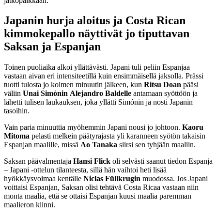
jatkopaikkaan.
Japanin hurja aloitus ja Costa Rican
kimmokepallo näyttivät jo tiputtavan
Saksan ja Espanjan
Toinen puoliaika alkoi yllättävästi. Japani tuli peliin Espanjaa
vastaan aivan eri intensiteetillä kuin ensimmäisellä jaksolla. Prässi
tuotti tulosta jo kolmen minuutin jälkeen, kun
Ritsu Doan
pääsi
väliin
Unai Simónin
Alejandro Baldelle
antamaan syöttöön ja
lähetti tulisen laukauksen, joka yllätti Simónin ja nosti Japanin
tasoihin.
Vain paria minuuttia myöhemmin Japani nousi jo johtoon.
Kaoru
Mitoma
pelasti melkein päätyrajasta yli karanneen syötön takaisin
Espanjan maalille, missä
Ao Tanaka
siirsi sen tyhjään maaliin.
Saksan päävalmentaja
Hansi Flick
oli selvästi saanut tiedon Espanja
– Japani -ottelun tilanteesta, sillä hän vaihtoi heti lisää
hyökkäysvoimaa kentälle
Niclas Füllkrugin
muodossa. Jos Japani
voittaisi Espanjan, Saksan olisi tehtävä Costa Ricaa vastaan niin
monta maalia, että se ottaisi Espanjan kuusi maalia paremman
maalieron kiinni.