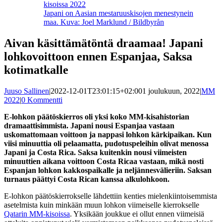
Japani on Aasian mestaruuskisojen menestynein
maa. Kuva: Joel Marklund / Bildbyrån
Aivan käsittämätöntä draamaa! Japani
lohkovoittoon ennen Espanjaa, Saksa
kotimatkalle
Juuso Sallinen
|
2022-12-01T23:01:15+02:00
1 joulukuun, 2022
|
MM
2022
|
0 Kommentti
E-lohkon päätöskierros oli yksi koko MM-kisahistorian
dramaattisimmista. Japani nousi Espanjaa vastaan
uskomattomaan voittoon ja nappasi lohkon kärkipaikan. Kun
viisi minuuttia oli pelaamatta, pudotuspeleihin olivat menossa
Japani ja Costa Rica. Saksa kuitenkin nousi viimeisten
minuuttien aikana voittoon Costa Ricaa vastaan, mikä nosti
Espanjan lohkon kakkospaikalle ja neljännesvälieriin. Saksan
turnaus päättyi Costa Rican kanssa alkulohkoon.
E-lohkon päätöskierrokselle lähdettiin kenties mielenkiintoisemmista
asetelmista kuin minkään muun lohkon viimeiselle kierrokselle
Qatarin MM-kisoissa
. Yksikään joukkue ei ollut ennen viimeisiä