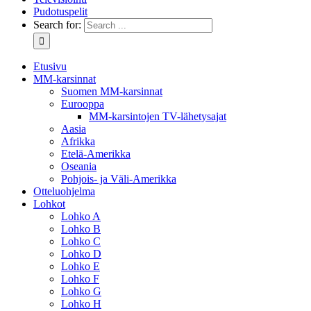
Pudotuspelit
Search for:
Etusivu
MM-karsinnat
Suomen MM-karsinnat
Eurooppa
MM-karsintojen TV-lähetysajat
Aasia
Afrikka
Etelä-Amerikka
Oseania
Pohjois- ja Väli-Amerikka
Otteluohjelma
Lohkot
Lohko A
Lohko B
Lohko C
Lohko D
Lohko E
Lohko F
Lohko G
Lohko H