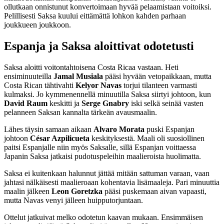
ollutkaan onnistunut konvertoimaan hyvää pelaamistaan voitoiksi.
Pelillisesti Saksa kuului eittämättä lohkon kahden parhaan
joukkueen joukkoon.
Espanja ja Saksa aloittivat odotetusti
Saksa aloitti voitontahtoisena Costa Ricaa vastaan. Heti
ensiminuuteilla
Jamal Musiala
pääsi hyvään vetopaikkaan, mutta
Costa Rican tähtivahti
Kelyor Navas
torjui tilanteen varmasti
kulmaksi. Jo kymmenennellä minuutilla Saksa siirtyi johtoon, kun
David Raum
keskitti ja
Serge
Gnabry
iski selkä seinää vasten
pelanneen Saksan kannalta tärkeän avausmaalin.
Lähes täysin samaan aikaan
Alvaro Morata
puski Espanjan
johtoon
César Azpilicueta
keskityksestä. Maali oli suosiollinen
paitsi Espanjalle niin myös Saksalle, sillä Espanjan voittaessa
Japanin Saksa jatkaisi pudotuspeleihin maalieroista huolimatta.
Saksa ei kuitenkaan halunnut jättää mitään sattuman varaan, vaan
jahtasi nälkäisesti maalieroaan kohentavia lisämaaleja. Pari minuuttia
maalin jälkeen
Leon Goretzka
pääsi puskemaan aivan vapaasti,
mutta Navas venyi jälleen huipputorjuntaan.
Ottelut jatkuivat melko odotetun kaavan mukaan. Ensimmäisen