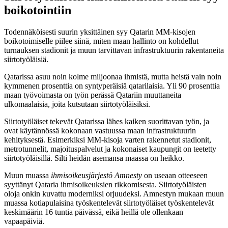
boikotointiin
Todennäköisesti suurin yksittäinen syy Qatarin MM-kisojen
boikotoimiselle piilee siinä, miten maan hallinto on kohdellut
turnauksen stadionit ja muun tarvittavan infrastruktuurin rakentaneita
siirtotyöläisiä.
Qatarissa asuu noin kolme miljoonaa ihmistä, mutta heistä vain noin
kymmenen prosenttia on syntyperäisiä qatarilaisia. Yli 90 prosenttia
maan työvoimasta on työn perässä Qatariin muuttaneita
ulkomaalaisia, joita kutsutaan siirtotyöläisiksi.
Siirtotyöläiset tekevät Qatarissa lähes kaiken suorittavan työn, ja
ovat käytännössä kokonaan vastuussa maan infrastruktuurin
kehityksestä. Esimerkiksi MM-kisoja varten rakennetut stadionit,
metrotunnelit, majoituspalvelut ja kokonaiset kaupungit on teetetty
siirtotyöläisillä. Silti heidän asemansa maassa on heikko.
Muun muassa
ihmisoikeusjärjestö Amnesty
on useaan otteeseen
syyttänyt Qataria ihmisoikeuksien rikkomisesta. Siirtotyöläisten
oloja onkin kuvattu moderniksi orjuudeksi. Amnestyn mukaan muun
muassa kotiapulaisina työskentelevät siirtotyöläiset työskentelevät
keskimäärin 16 tuntia päivässä, eikä heillä ole ollenkaan
vapaapäiviä.