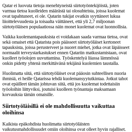
Qatar ei luovuta tietoja menehtyneistä siirtotyöntekijöistä, joten
varmaa tietoa kuolleiden määrästä tai olosuhteista, joissa kuolemat
ovat tapahtuneet, ei ole. Qatarin tukijat ovatkin syyttäneet lukua
liioittelevuudesta ja toisaalta väittäneet, että yli 2,7 miljoonan
siirtotyöläisen populaatiossa näin monet kuolemat ovat luonnollisia.
Vaikka kuolemantapauksista ei voidakaan saada varmaa tietoa, ovat
sekä omaiset että Qatarista pois päässeet siirtotyöläiset kertoneet
tapauksista, joissa perusterveet ja nuoret miehet, jotka ovat läpäisseet
normaalit terveystarkastukset ennen Qatariin matkustamistaan, ovat
kuolleet työolojen uuvuttamina. Työskentelyä liiassa lämmössä
onkin pidetty yhtenä merkittävänä tekijänä kuolemien taustalla.
Huolimatta siitä, että siirtotyöläiset ovat pääosin suhteellisen nuoria
ihmisiä, ei heille Qatarissa tehdä kuolemansyytutkintaa. Jotkut tahot
ovat epäilleet tämän johtuvan siitä, että jos kuolemat todettaisiin
työoloihin liittyviksi, joutuisi kuolleen työnantaja maksamaan
korvauksia tämän omaisille.
Siirtotyöläisillä ei ole mahdollisuutta vaikuttaa
oloihinsa
Kaikista epäkohdista huolimatta siirtotyöläisten
vaikutusmahdollisuudet omiin oloihinsa ovat olleet hyvin rajalliset.