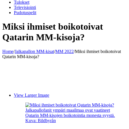
Tulokset
Televisiointi
Pudotuspelit
Miksi ihmiset boikotoivat
Qatarin MM-kisoja?
Home
/
Jalkapallon MM-kisat
/
MM 2022
/
Miksi ihmiset boikotoivat
Qatarin MM-kisoja?
View Larger Image
Jalkapallofanit ympäri maailmaa ovat vaatineet
Qatarin MM-kisojen boikotointia monesta syystä.
Kuva: Bildbyrån