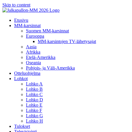
Skip to content
Etusivu
MM-karsinnat
Suomen MM-karsinnat
Eurooppa
MM-karsintojen TV-lähetysajat
Aasia
Afrikka
Etelä-Amerikka
Oseania
Pohjois- ja Väli-Amerikka
Otteluohjelma
Lohkot
Lohko A
Lohko B
Lohko C
Lohko D
Lohko E
Lohko F
Lohko G
Lohko H
Tulokset
Televisiointi