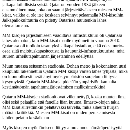
jalkapalloilullisista syistä. Qatar on vuoden 1934 jälkeen
ensimmäinen maa, joka on saanut järjestettäväkseen miesten MM-
kisat, vaikka ei ole itse koskaan selvinnyt pelaamalla MM-kisoihin.
Jalkapallokulttuuria on pidetty Qatarissa muutenkin lähes
olemattomana.
MM-kisojen järjestämiseen vaadittava infrastruktuuri oli Qatarissa
lähes olematon, kun MM-kisat maalle myönnettiin vuonna 2010.
Qatarissa oli tuolloin tasan yksi jalkapallostadion, eikä edes murto-
osaa siitä majoituskapasiteetista ja kaupunki-infrastruktuurista, mitä
suuren urheilutapahtuman järjestäminen edellyttää.
Muun muassa seitsemän stadionia, Dohan metro ja kokonainen uusi
kaupunki rakennettiin Qatarin MM-kisoja varten lähes tyhjästä, mikä
on luonnollisesti herättänyt myös ympäristön suojeluun liittyviä
kysymyksiä. Qatarin MM-kisoja pidetään ympäristön kannalta
kestämättömän tapahtumajärjestämisen malliesimerkkinä.
Qatarin MM-kisojen stadionit ovat viilennettyjä, koska muuten ilma
olisi sekä pelaajille että faneille liian kuuma. Ilmasto-olojen takia
MM-kisat siirrettiinkin pelattavaksi talvella, mikä aiheutti hurjan
määrän kritiikkiä. Miesten MM-kisat on niiden perustamisesta
lähtien pelattu kesäaikaan.
Myös kisojen myöntämiseen liittyy aimo annos hämäräperäisyyttä.