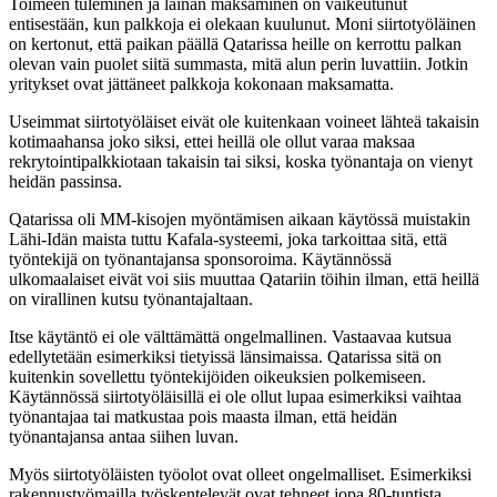
Toimeen tuleminen ja lainan maksaminen on vaikeutunut
entisestään, kun palkkoja ei olekaan kuulunut. Moni siirtotyöläinen
on kertonut, että paikan päällä Qatarissa heille on kerrottu palkan
olevan vain puolet siitä summasta, mitä alun perin luvattiin. Jotkin
yritykset ovat jättäneet palkkoja kokonaan maksamatta.
Useimmat siirtotyöläiset eivät ole kuitenkaan voineet lähteä takaisin
kotimaahansa joko siksi, ettei heillä ole ollut varaa maksaa
rekrytointipalkkiotaan takaisin tai siksi, koska työnantaja on vienyt
heidän passinsa.
Qatarissa oli MM-kisojen myöntämisen aikaan käytössä muistakin
Lähi-Idän maista tuttu Kafala-systeemi, joka tarkoittaa sitä, että
työntekijä on työnantajansa sponsoroima. Käytännössä
ulkomaalaiset eivät voi siis muuttaa Qatariin töihin ilman, että heillä
on virallinen kutsu työnantajaltaan.
Itse käytäntö ei ole välttämättä ongelmallinen. Vastaavaa kutsua
edellytetään esimerkiksi tietyissä länsimaissa. Qatarissa sitä on
kuitenkin sovellettu työntekijöiden oikeuksien polkemiseen.
Käytännössä siirtotyöläisillä ei ole ollut lupaa esimerkiksi vaihtaa
työnantajaa tai matkustaa pois maasta ilman, että heidän
työnantajansa antaa siihen luvan.
Myös siirtotyöläisten työolot ovat olleet ongelmalliset. Esimerkiksi
rakennustyömailla työskentelevät ovat tehneet jopa 80-tuntista