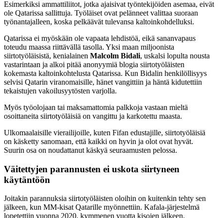
Esimerkiksi ammattiliitot, jotka ajaisivat työntekijöiden asemaa, eivät
ole Qatarissa sallittuja. Työläiset ovat pelänneet valittaa suoraan
työnantajalleen, koska pelkäävät tulevansa kaltoinkohdelluksi.
Qatarissa ei myöskään ole vapaata lehdistöä, eikä sananvapaus
toteudu maassa riittävällä tasolla. Yksi maan miljoonista
siirtotyöläisistä, kenialainen
Malcolm Bidali
, uskalsi lopulta nousta
vastarintaan ja alkoi pitää anonyymiä blogia siirtotyöläisten
kokemasta kaltoinkohtelusta Qatarissa. Kun Bidalin henkilöllisyys
selvisi Qatarin viranomaisille, hänet vangittiin ja häntä kidutettiin
tekaistujen vakoilusyytösten varjolla.
Myös työolojaan tai maksamattomia palkkoja vastaan mieltä
osoittaneita siirtotyöläisiä on vangittu ja karkotettu maasta.
Ulkomaalaisille vierailijoille, kuten Fifan edustajille, siirtotyöläisiä
on käsketty sanomaan, että kaikki on hyvin ja olot ovat hyvät.
Suurin osa on noudattanut käskyä seuraamusten pelossa.
Väitettyjen parannusten ei uskota siirtyneen
käytäntöön
Joitakin parannuksia siirtotyöläisten oloihin on kuitenkin tehty sen
jälkeen, kun MM-kisat Qatarille myönnettiin. Kafala-järjestelmä
lopetettiin vuonna 2020, kymmenen vuotta kisojen jälkeen.