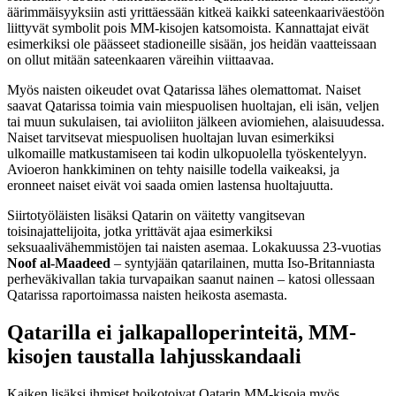
äärimmäisyyksiin asti yrittäessään kitkeä kaikki sateenkaariväestöön
liittyvät symbolit pois MM-kisojen katsomoista. Kannattajat eivät
esimerkiksi ole päässeet stadioneille sisään, jos heidän vaatteissaan
on ollut mitään sateenkaaren väreihin viittaavaa.
Myös naisten oikeudet ovat Qatarissa lähes olemattomat. Naiset
saavat Qatarissa toimia vain miespuolisen huoltajan, eli isän, veljen
tai muun sukulaisen, tai avioliiton jälkeen aviomiehen, alaisuudessa.
Naiset tarvitsevat miespuolisen huoltajan luvan esimerkiksi
ulkomaille matkustamiseen tai kodin ulkopuolella työskentelyyn.
Avioeron hankkiminen on tehty naisille todella vaikeaksi, ja
eronneet naiset eivät voi saada omien lastensa huoltajuutta.
Siirtotyöläisten lisäksi Qatarin on väitetty vangitsevan
toisinajattelijoita, jotka yrittävät ajaa esimerkiksi
seksuaalivähemmistöjen tai naisten asemaa. Lokakuussa 23-vuotias
Noof
al-Maadeed
– syntyjään qatarilainen, mutta Iso-Britanniasta
perheväkivallan takia turvapaikan saanut nainen – katosi ollessaan
Qatarissa raportoimassa naisten heikosta asemasta.
Qatarilla ei jalkapalloperinteitä, MM-
kisojen taustalla lahjusskandaali
Kaiken lisäksi ihmiset boikotoivat Qatarin MM-kisoja myös