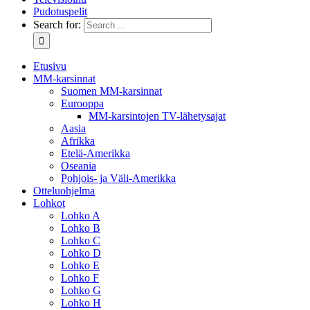
Pudotuspelit
Search for:
Etusivu
MM-karsinnat
Suomen MM-karsinnat
Eurooppa
MM-karsintojen TV-lähetysajat
Aasia
Afrikka
Etelä-Amerikka
Oseania
Pohjois- ja Väli-Amerikka
Otteluohjelma
Lohkot
Lohko A
Lohko B
Lohko C
Lohko D
Lohko E
Lohko F
Lohko G
Lohko H