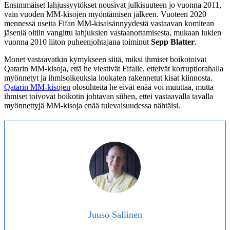
Ensimmäiset lahjussyytökset nousivat julkisuuteen jo vuonna 2011,
vain vuoden MM-kisojen myöntämisen jälkeen. Vuoteen 2020
mennessä useita Fifan MM-kisaisännyydestä vastaavan komitean
jäseniä oltiin vangittu lahjuksien vastaanottamisesta, mukaan lukien
vuonna 2010 liiton puheenjohtajana toiminut
Sepp Blatter
.
Monet vastaavatkin kymykseen siitä, miksi ihmiset boikotoivat
Qatarin MM-kisoja, että he viestivät Fifalle, etteivät korruptiorahalla
myönnetyt ja ihmisoikeuksia loukaten rakennetut kisat kiinnosta.
Qatarin MM-kisojen
olosuhteita he eivät enää voi muuttaa, mutta
ihmiset toivovat boikotin johtavan siihen, ettei vastaavalla tavalla
myönnettyjä MM-kisoja enää tulevaisuudessa nähtäisi.
Juuso Sallinen