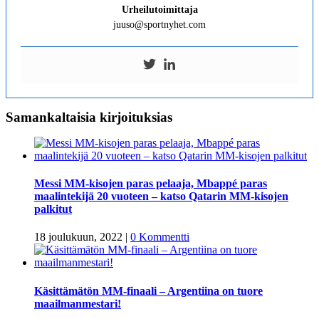
Urheilutoimittaja
juuso@sportnyhet.com
Samankaltaisia kirjoituksias
Messi MM-kisojen paras pelaaja, Mbappé paras
maalintekijä 20 vuoteen – katso Qatarin MM-kisojen
palkitut
18 joulukuun, 2022
|
0 Kommentti
Käsittämätön MM-finaali – Argentiina on tuore
maailmanmestari!