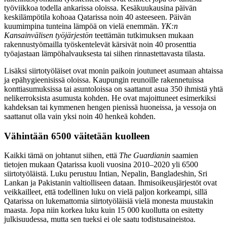
työviikkoa todella ankarissa oloissa. Kesäkuukausina päivän
keskilämpötila kohoaa Qatarissa noin 40 asteeseen. Päivän
kuumimpina tunteina lämpöä on vielä enemmän.
YK:n
Kansainvälisen työjärjestön
teettämän tutkimuksen mukaan
rakennustyömailla työskentelevät kärsivät noin 40 prosenttia
työajastaan lämpöhalvauksesta tai siihen rinnastettavasta tilasta.
Lisäksi siirtotyöläiset ovat monin paikoin joutuneet asumaan ahtaissa
ja epähygieenisissä oloissa. Kaupungin reunoille rakennetuissa
konttiasumuksissa tai asuntoloissa on saattanut asua 350 ihmistä yhtä
nelikerroksista asumusta kohden. He ovat majoittuneet esimerkiksi
kahdeksan tai kymmenen hengen pienissä huoneissa, ja vessoja on
saattanut olla vain yksi noin 40 henkeä kohden.
Vähintään 6500 väitetään kuolleen
Kaikki tämä on johtanut siihen, että
The Guardianin
saamien
tietojen mukaan Qatarissa kuoli vuosina 2010–2020 yli 6500
siirtotyöläistä. Luku perustuu Intian, Nepalin, Bangladeshin, Sri
Lankan ja Pakistanin valtiolliseen dataan. Ihmisoikeusjärjestöt ovat
veikkailleet, että todellinen luku on vielä paljon korkeampi, sillä
Qatarissa on lukemattomia siirtotyöläisiä vielä monesta muustakin
maasta. Jopa niin korkea luku kuin 15 000 kuollutta on esitetty
julkisuudessa, mutta sen tueksi ei ole saatu todistusaineistoa.