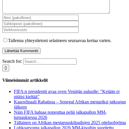
Tallenna yhteystietoni selaimeen seuraavaa kertaa varten.
Search for:
Viimeisimmät artikkelit
FIFA:n presidentti avaa oven Venäjän paluulle: ”Ketään ei
pitäisi kieltää”
Kaaosfinaali Rabatissa – Senegal Afrikan mestariksi jatkoajan
jälkeen
Näin FIFA haluaa nopeuttaa peliä jalkapallon MM-
turnauksessa 2026
Tällainen on Afrikan mestaruuskilpailujen 2025 otteluohjelma
Lohkoarvonta jalkapallon 2026 MM-kisoihin suoritettu