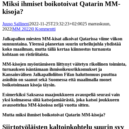
Miksi ihmiset boikotoivat Qatarin MM-
kisoja?
Juuso Sallinen
|
2022-11-25T23:32:23+02:00
25 marraskuun,
2022
|
MM 2022
|
0 Kommentti
Jalkapallon miesten MM-kisat alkoivat Qatarissa viime viikon
sunnuntaina. Yleensä planeetan suurin urheilujuhla yhdistää
koko maailman, mutta tällä kertaa kiinnostus turnausta
kohtaan on ristiriitaista.
MM-kisojen myöntämiseen liittynyt väitetyn rikollinen toiminta,
turnauksen isäntämaan ihmisoikeusrikkomukset ja
Kansainvälisen Jalkapalloliiton Fifan haluttomuus puuttua
asioihin on saanut sekä Suomessa että maailmalla monet
boikotoimaan kisoja täysin.
Esimerkiksi Saksassa maajoukkueen avauspeliä seurasi vain
yksi kolmasosa siitä katsojamäärästä, joka katsoi joukkueen
avausottelua MM-kisoissa neljä vuotta sitten.
Mutta miksi ihmiset boikotoivat Qatarin MM-kisoja?
Siirtotyöläisten kaltoinkohtelu suurin syy