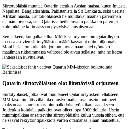
Siirtotyöläisiä muuttaa Qatariin etenkin Aasian maista, kuten Intiasta,
Nepalista, Bangladeshista, Pakistanista ja Sri Lankasta, sekä useista
Afrikan maista. Lähtökohtaisesti he muuttavat maahan paremman
elämän toivossa, sillä Qatarissa heille luvattu palkka on parempi
kuin mitä he kotimaassaan pystyisivät ansaitsemaan.
Sen jälkeen, kun jalkapallon MM-kisat myönnettiin Qatarille, on
maassa asuvien siirtotyöläisten määrä kasvanut noin miljoonalla.
Moni heistä on kuitenkin joutunut toteamaan, ettei työnteko
maailman rikkaimmassa valtiossa ole aivan sellaista, mitä he kotoa
lähtiessään kuvittelivat.
Qatarin siirtotyöläisten olot liitettävissä orjuuteen
Siirtotyöläiset, jotka ovat muuttaneet Qatariin työskennelläkseen
MM-kisoihin liittyvillä rakennustyömailla, ovat usein joutuneet
maksamaan suuria rekrytointipalkkioita työpaikan saadakseen.
Joidenkin kohdalla palkkiot ovat olleet jopa 5000 dollaria. Usein
minimipalkkaa ansaitsevilta siirtotyöläisiltä kuluu vuosia siihen, että
he saavat rekrytointipalkkiota varten ottamansa lainan maksettua.