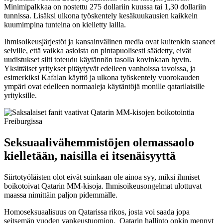
Minimipalkkaa on nostettu 275 dollariin kuussa tai 1,30 dollariin
tunnissa. Lisäksi ulkona työskentely kesäkuukausien kaikkein
kuumimpina tunteina on kielletty lailla.
Ihmisoikeusjärjestöt ja kansainvälinen media ovat kuitenkin saaneet
selville, että vaikka asioista on pintapuolisesti säädetty, eivät
uudistukset silti toteudu käytännön tasolla kovinkaan hyvin.
Yksittäiset yritykset pitäytyvät edelleen vanhoissa tavoissa, ja
esimerkiksi Kafalan käyttö ja ulkona työskentely vuorokauden
ympäri ovat edelleen normaaleja käytäntöjä monille qatarilaisille
yrityksille.
Seksuaalivähemmistöjen olemassaolo
kielletään, naisilla ei itsenäisyyttä
Siirtotyöläisten olot eivät suinkaan ole ainoa syy, miksi ihmiset
boikotoivat Qatarin MM-kisoja. Ihmisoikeusongelmat ulottuvat
maassa nimittäin paljon pidemmälle.
Homoseksuaalisuus on Qatarissa rikos, josta voi saada jopa
seitsemän vuoden vankeustuomion. Qatarin hallinto onkin mennyt