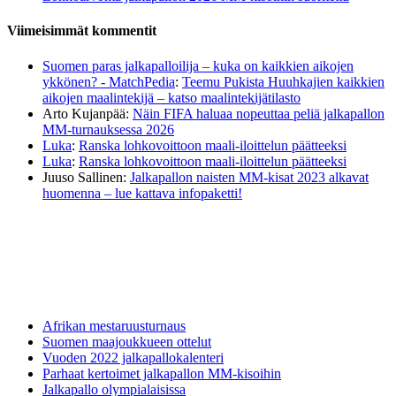
Viimeisimmät kommentit
Suomen paras jalkapalloilija – kuka on kaikkien aikojen
ykkönen? - MatchPedia
:
Teemu Pukista Huuhkajien kaikkien
aikojen maalintekijä – katso maalintekijätilasto
Arto Kujanpää
:
Näin FIFA haluaa nopeuttaa peliä jalkapallon
MM-turnauksessa 2026
Luka
:
Ranska lohkovoittoon maali-iloittelun päätteeksi
Luka
:
Ranska lohkovoittoon maali-iloittelun päätteeksi
Juuso Sallinen
:
Jalkapallon naisten MM-kisat 2023 alkavat
huomenna – lue kattava infopaketti!
Afrikan mestaruusturnaus
Suomen maajoukkueen ottelut
Vuoden 2022 jalkapallokalenteri
Parhaat kertoimet jalkapallon MM-kisoihin
Jalkapallo olympialaisissa